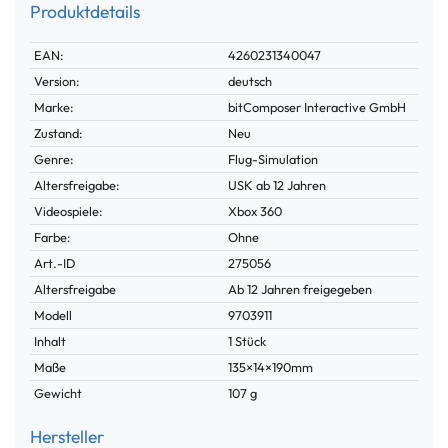
Produktdetails
Technisches
Wert
EAN:
4260231340047
Merkmal
Version:
deutsch
Marke:
bitComposer Interactive GmbH
Zustand:
Neu
Genre:
Flug-Simulation
Altersfreigabe:
USK ab 12 Jahren
Videospiele:
Xbox 360
Farbe:
Ohne
Technisches
Wert
Art.-ID
275056
Merkmal
Altersfreigabe
Ab 12 Jahren freigegeben
Modell
9703911
Inhalt
1 Stück
Maße
135×14×190mm
Gewicht
107 g
Hersteller