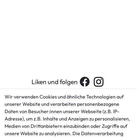
Liken und folgen
Wir verwenden Cookies und ähnliche Technologien auf
unserer Website und verarbeiten personenbezogene
Kundenservice
Rechtliches
Daten von Besucher:innen unserer Webseite (z.B. IP-
AGB
+49 421 596586
Adresse), um z.B. Inhalte und Anzeigen zu personalisieren,
Impressum
Medien von Drittanbietern einzubinden oder Zugriffe auf
Mo. - Fr. 9 - 16 Uhr
Datenschutzerklärung
unsere Website zu analysieren. Die Datenverarbeitung
info@gameworld.de