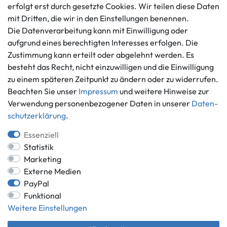
erfolgt erst durch gesetzte Cookies. Wir teilen diese Daten
Barrierefreiheitserklärung
Kontaktformular
mit Dritten, die wir in den Einstellungen benennen.
Widerrufs­recht
Die Datenverarbeitung kann mit Einwilligung oder
Vertrag widerrufen
aufgrund eines berechtigten Interesses erfolgen. Die
Informationen
Zahlungsmöglichkeiten
Zustimmung kann erteilt oder abgelehnt werden. Es
besteht das Recht, nicht einzuwilligen und die Einwilligung
Ankauf
zu einem späteren Zeitpunkt zu ändern oder zu widerrufen.
Über uns
Beachten Sie unser
Impressum
und weitere Hinweise zur
Häufig gestellte Fragen
Verwendung personenbezogener Daten in unserer
Daten­
Zahlung und Versand
Mitglied im Händlerbund
schutz­erklärung
.
Batterieentsorgung
Essenziell
Statistik
Marketing
Externe Medien
Versand innerhalb Deutschlands.
PayPal
*Alle Preise inkl. gesetzlicher MwSt.,
zzgl. Versandkosten
.
Funktional
** gilt für Lieferungen innerhalb Deutschlands, Lieferzeiten für andere
Weitere Einstellungen
Länder entnehmen Sie bitte der Schaltfläche mit den
Versandinformationen.