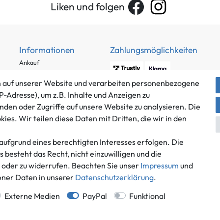
Liken und folgen
Informationen
Zahlungsmöglichkeiten
Ankauf
Über uns
 auf unserer Website und verarbeiten personenbezogene
Häufig gestellte Fragen
P-Adresse), um z.B. Inhalte und Anzeigen zu
Zahlung und Versand
nden oder Zugriffe auf unsere Website zu analysieren. Die
Mitglied im Händlerbund
Batterieentsorgung
es. Wir teilen diese Daten mit Dritten, die wir in den
aufgrund eines berechtigten Interesses erfolgen. Die
besteht das Recht, nicht einzuwilligen und die
n oder zu widerrufen. Beachten Sie unser
Impressum
und
Versand innerhalb Deutschlands.
ner Daten in unserer
Daten­schutz­erklärung
.
*Alle Preise inkl. gesetzlicher MwSt.,
zzgl. Versandkosten
.
 Deutschlands, Lieferzeiten für andere Länder entnehmen Sie bitte der Schaltfl
Externe Medien
PayPal
Funktional
© Game World 2026 | Alle Rechte vorbehalten.