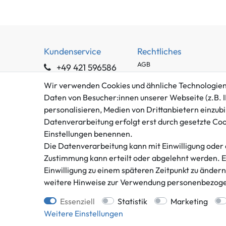
Kundenservice
Rechtliches
AGB
+49 421 596586
Impressum
Mo. - Fr. 9 - 16 Uhr
Wir verwenden Cookies und ähnliche Technologien
Datenschutzerklärung
Daten von Besucher:innen unserer Webseite (z.B. I
info@gameworld.de
Barrierefreiheitserklärung
personalisieren, Medien von Drittanbietern einzubi
Kontaktformular
Widerrufs­recht
Datenverarbeitung erfolgt erst durch gesetzte Cooki
Vertrag widerrufen
Einstellungen benennen.
Die Datenverarbeitung kann mit Einwilligung oder 
Zustimmung kann erteilt oder abgelehnt werden. Es 
Einwilligung zu einem späteren Zeitpunkt zu änder
weitere Hinweise zur Verwendung personenbezoge
** gilt für Lieferungen innerhalb
Essenziell
Statistik
Marketing
Weitere Einstellungen