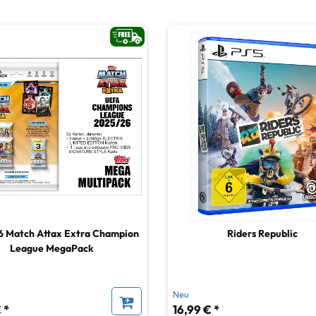
6 Match Attax Extra Champion
Riders Republic
League MegaPack
Neu
 *
16,99 € *