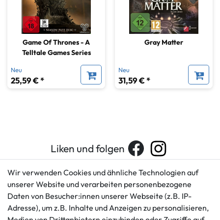
Game Of Thrones - A
Gray Matter
Telltale Games Series
Neu
Neu
25,59 € *
31,59 € *
Liken und folgen
Wir verwenden Cookies und ähnliche Technologien auf
unserer Website und verarbeiten personenbezogene
Kundenservice
Rechtliches
Daten von Besucher:innen unserer Webseite (z.B. IP-
AGB
+49 421 596586
Adresse), um z.B. Inhalte und Anzeigen zu personalisieren,
Impressum
Medien von Drittanbietern einzubinden oder Zugriffe auf
Mo. - Fr. 9 - 16 Uhr