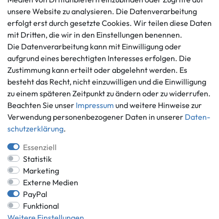
Datenschutzerklärung
unsere Website zu analysieren. Die Datenverarbeitung
info@gameworld.de
erfolgt erst durch gesetzte Cookies. Wir teilen diese Daten
Barrierefreiheitserklärung
Kontaktformular
mit Dritten, die wir in den Einstellungen benennen.
Widerrufs­recht
Die Datenverarbeitung kann mit Einwilligung oder
Vertrag widerrufen
aufgrund eines berechtigten Interesses erfolgen. Die
Informationen
Zahlungsmöglichkeiten
Zustimmung kann erteilt oder abgelehnt werden. Es
besteht das Recht, nicht einzuwilligen und die Einwilligung
Ankauf
zu einem späteren Zeitpunkt zu ändern oder zu widerrufen.
Über uns
Beachten Sie unser
Impressum
und weitere Hinweise zur
Häufig gestellte Fragen
Verwendung personenbezogener Daten in unserer
Daten­
Zahlung und Versand
Mitglied im Händlerbund
schutz­erklärung
.
Batterieentsorgung
Essenziell
Statistik
Marketing
Externe Medien
Versand innerhalb Deutschlands.
PayPal
*Alle Preise inkl. gesetzlicher MwSt.,
zzgl. Versandkosten
.
Funktional
** gilt für Lieferungen innerhalb Deutschlands, Lieferzeiten für andere
Weitere Einstellungen