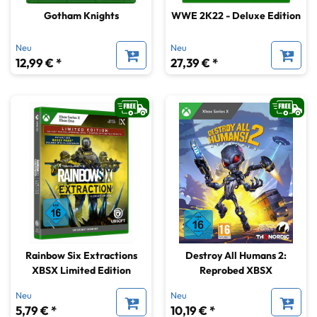
Gotham Knights
WWE 2K22 - Deluxe Edition
Neu
Neu
12,99 € *
27,39 € *
Rainbow Six Extractions
Destroy All Humans 2:
XBSX Limited Edition
Reprobed XBSX
Neu
Neu
5,79 € *
10,19 € *