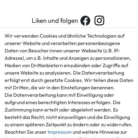
Liken und folgen
Wir verwenden Cookies und ähnliche Technologien auf
unserer Website und verarbeiten personenbezogene
Kundenservice
Rechtliches
Daten von Besucher:innen unserer Webseite (z.B. IP-
AGB
+49 421 596586
Adresse), um z.B. Inhalte und Anzeigen zu personalisieren,
Impressum
Medien von Drittanbietern einzubinden oder Zugriffe auf
Mo. - Fr. 9 - 16 Uhr
Datenschutzerklärung
unsere Website zu analysieren. Die Datenverarbeitung
info@gameworld.de
erfolgt erst durch gesetzte Cookies. Wir teilen diese Daten
Barrierefreiheitserklärung
Kontaktformular
mit Dritten, die wir in den Einstellungen benennen.
Widerrufs­recht
Die Datenverarbeitung kann mit Einwilligung oder
Vertrag widerrufen
aufgrund eines berechtigten Interesses erfolgen. Die
Informationen
Zahlungsmöglichkeiten
Zustimmung kann erteilt oder abgelehnt werden. Es
besteht das Recht, nicht einzuwilligen und die Einwilligung
Ankauf
zu einem späteren Zeitpunkt zu ändern oder zu widerrufen.
Über uns
Beachten Sie unser
Impressum
und weitere Hinweise zur
Häufig gestellte Fragen