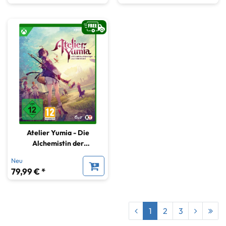
Atelier Yumia - Die
Alchemistin der
Erinnerungen und das
Neu
erträumte Land
79,99 € *
1
2
3