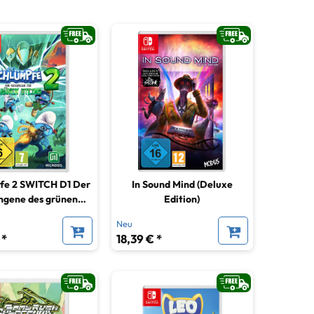
fe 2 SWITCH D1 Der
In Sound Mind (Deluxe
ngene des grünen
Edition)
Steins
Neu
 *
18,39 € *