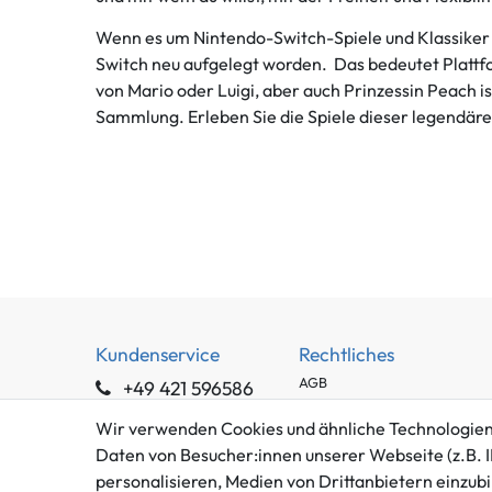
Wenn es um Nintendo-Switch-Spiele und Klassiker ge
Switch neu aufgelegt worden. Das bedeutet Plattfo
von Mario oder Luigi, aber auch Prinzessin Peach is
Sammlung. Erleben Sie die Spiele dieser legendäre
Kundenservice
Rechtliches
AGB
+49 421 596586
Impressum
Mo. - Fr. 9 - 16 Uhr
Wir verwenden Cookies und ähnliche Technologien
Datenschutzerklärung
info@gameworld.de
Daten von Besucher:innen unserer Webseite (z.B. I
Barrierefreiheitserklärung
personalisieren, Medien von Drittanbietern einzubi
Kontaktformular