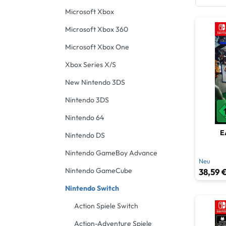
Advent
Microsoft Xbox
Gebrau
Denk- 
Microsoft Xbox 360
Microsoft Xbox One
Jump &
Xbox Series X/S
Musiks
New Nintendo 3DS
Rennsp
Nintendo 3DS
Rollen
Nintendo 64
E
Nintendo DS
Shoot
Nintendo GameBoy Advance
Neu
Simula
Nintendo GameCube
38,59 €
Spiel
Nintendo Switch
Action Spiele Switch
Sports
Action-Adventure Spiele