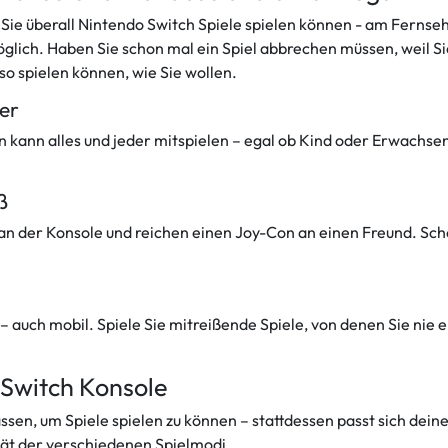
s Sie überall Nintendo Switch Spiele spielen können - am Fern
ch. Haben Sie schon mal ein Spiel abbrechen müssen, weil Sie
 so spielen können, wie Sie wollen.
er
kann alles und jeder mitspielen – egal ob Kind oder Erwachse
ß
 an der Konsole und reichen einen Joy-Con an einen Freund. S
 auch mobil. Spiele Sie mitreißende Spiele, von denen Sie nie e
 Switch Konsole
assen, um Spiele spielen zu können – stattdessen passt sich de
lität der verschiedenen Spielmodi.