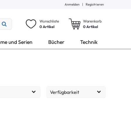
Anmelden
|
Registrieren
Wunschliste
Warenkorb
0 Artikel
0
Artikel
lme und Serien
Bücher
Technik
Verfügbarkeit
Lieferzeit: 1-3 Tage
264
EUR
Lieferzeit: 2-6 Tage
156
Übernehmen