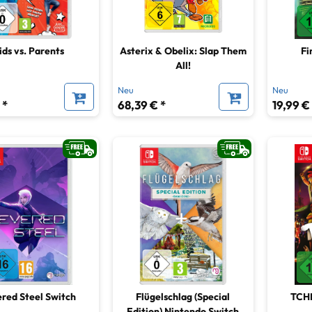
ids vs. Parents
Asterix & Obelix: Slap Them
Fi
All!
Neu
Neu
 *
68,39 € *
19,99 €
red Steel Switch
Flügelschlag (Special
TCHI
Edition) Nintendo Switch