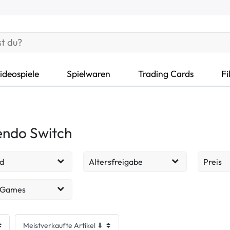
ideospiele
Spielwaren
Trading Cards
Fi
endo Switch
d
Altersfreigabe
Preis
ohne
384
117
EUR
 Games
Altersbeschränkung
cht - Sehr gut
36
spiele
109
ab 6 Jahren
108
cht - Gut
3