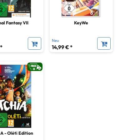
nal Fantasy VII
KeyWe
Neu
 *
14,99 € *
A - Oléti Edition