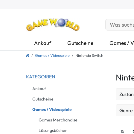
Ankauf
Gutscheine
Games / V
Games / Videospiele
Nintendo Switch
Nint
KATEGORIEN
Ankauf
Zustan
Gutscheine
Neu
Games / Videospiele
Genre
Games Merchandise
Gebrau
Action
Lösungsbücher
Gebrau