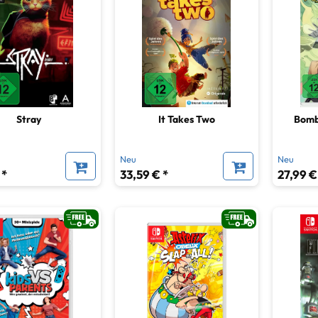
giespiele
19
bildspiele
1
Stray
It Takes Two
Bomb
Neu
Neu
 *
33,59 € *
27,99 €