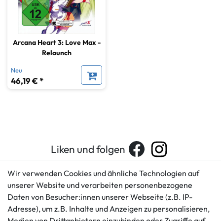
Arcana Heart 3: Love Max -
Relaunch
Neu
46,19 € *
Liken und folgen
Wir verwenden Cookies und ähnliche Technologien auf
unserer Website und verarbeiten personenbezogene
Kundenservice
Rechtliches
Daten von Besucher:innen unserer Webseite (z.B. IP-
AGB
+49 421 596586
Adresse), um z.B. Inhalte und Anzeigen zu personalisieren,
Impressum
Medien von Drittanbietern einzubinden oder Zugriffe auf
Mo. - Fr. 9 - 16 Uhr