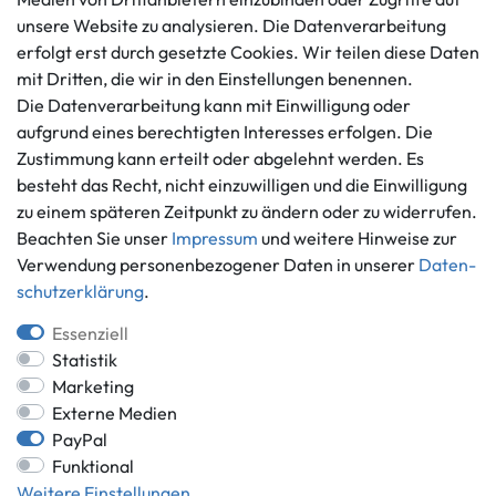
Datenschutzerklärung
unsere Website zu analysieren. Die Datenverarbeitung
info@gameworld.de
erfolgt erst durch gesetzte Cookies. Wir teilen diese Daten
Barrierefreiheitserklärung
Kontaktformular
mit Dritten, die wir in den Einstellungen benennen.
Widerrufs­recht
Die Datenverarbeitung kann mit Einwilligung oder
Vertrag widerrufen
aufgrund eines berechtigten Interesses erfolgen. Die
Informationen
Zahlungsmöglichkeiten
Zustimmung kann erteilt oder abgelehnt werden. Es
besteht das Recht, nicht einzuwilligen und die Einwilligung
Ankauf
zu einem späteren Zeitpunkt zu ändern oder zu widerrufen.
Über uns
Beachten Sie unser
Impressum
und weitere Hinweise zur
Häufig gestellte Fragen
Verwendung personenbezogener Daten in unserer
Daten­
Zahlung und Versand
Mitglied im Händlerbund
schutz­erklärung
.
Batterieentsorgung
Essenziell
Statistik
Marketing
Externe Medien
Versand innerhalb Deutschlands.
PayPal
*Alle Preise inkl. gesetzlicher MwSt.,
zzgl. Versandkosten
.
Funktional
** gilt für Lieferungen innerhalb Deutschlands, Lieferzeiten für andere
Weitere Einstellungen