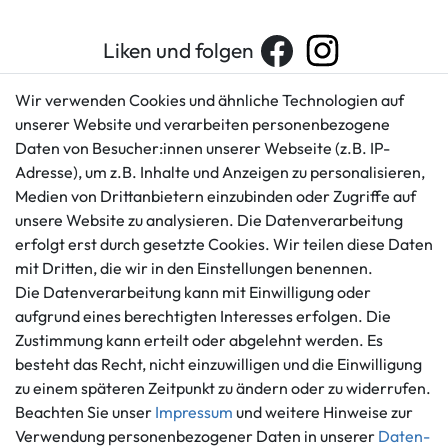
Liken und folgen
Wir verwenden Cookies und ähnliche Technologien auf
unserer Website und verarbeiten personenbezogene
Kundenservice
Rechtliches
Daten von Besucher:innen unserer Webseite (z.B. IP-
AGB
+49 421 596586
Adresse), um z.B. Inhalte und Anzeigen zu personalisieren,
Impressum
Medien von Drittanbietern einzubinden oder Zugriffe auf
Mo. - Fr. 9 - 16 Uhr
Datenschutzerklärung
unsere Website zu analysieren. Die Datenverarbeitung
info@gameworld.de
erfolgt erst durch gesetzte Cookies. Wir teilen diese Daten
Barrierefreiheitserklärung
Kontaktformular
mit Dritten, die wir in den Einstellungen benennen.
Widerrufs­recht
Die Datenverarbeitung kann mit Einwilligung oder
Vertrag widerrufen
aufgrund eines berechtigten Interesses erfolgen. Die
Informationen
Zahlungsmöglichkeiten
Zustimmung kann erteilt oder abgelehnt werden. Es
Ankauf
besteht das Recht, nicht einzuwilligen und die Einwilligung
zu einem späteren Zeitpunkt zu ändern oder zu widerrufen.
Über uns
Beachten Sie unser
Impressum
und weitere Hinweise zur
Häufig gestellte Fragen
Verwendung personenbezogener Daten in unserer
Daten­
Zahlung und Versand