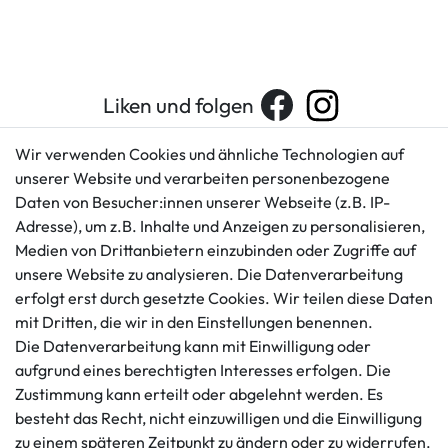
Liken und folgen
Wir verwenden Cookies und ähnliche Technologien auf
unserer Website und verarbeiten personenbezogene
Kundenservice
Rechtliches
Daten von Besucher:innen unserer Webseite (z.B. IP-
AGB
+49 421 596586
Adresse), um z.B. Inhalte und Anzeigen zu personalisieren,
Impressum
Medien von Drittanbietern einzubinden oder Zugriffe auf
Mo. - Fr. 9 - 16 Uhr
Datenschutzerklärung
unsere Website zu analysieren. Die Datenverarbeitung
info@gameworld.de
erfolgt erst durch gesetzte Cookies. Wir teilen diese Daten
Barrierefreiheitserklärung
Kontaktformular
mit Dritten, die wir in den Einstellungen benennen.
Widerrufs­recht
Die Datenverarbeitung kann mit Einwilligung oder
Vertrag widerrufen
aufgrund eines berechtigten Interesses erfolgen. Die
Informationen
Zahlungsmöglichkeiten
Zustimmung kann erteilt oder abgelehnt werden. Es
besteht das Recht, nicht einzuwilligen und die Einwilligung
Ankauf
zu einem späteren Zeitpunkt zu ändern oder zu widerrufen.
Über uns