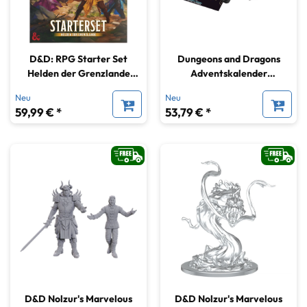
D&D: RPG Starter Set
Dungeons and Dragons
Helden der Grenzlande
Adventskalender
(deutsch)
Frostmaiden's Aurora
Neu
Neu
Holiday
59,99 € *
53,79 € *
D&D Nolzur's Marvelous
D&D Nolzur's Marvelous