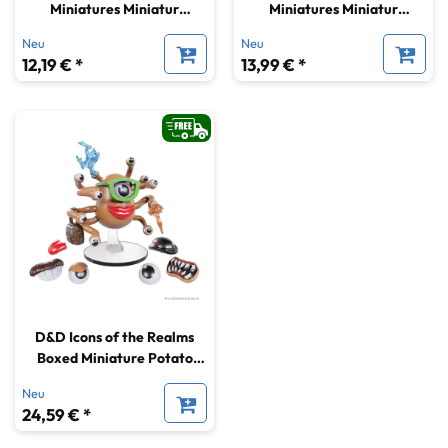
Miniatures Miniatur
Miniatures Miniatur
unbemalt Sarevok Anchev &
unbemalt Water Weird
Neu
Neu
Raphael
12,19 € *
13,99 € *
D&D Icons of the Realms
Boxed Miniature Potato
Head Beholder 9 cm
Neu
24,59 € *