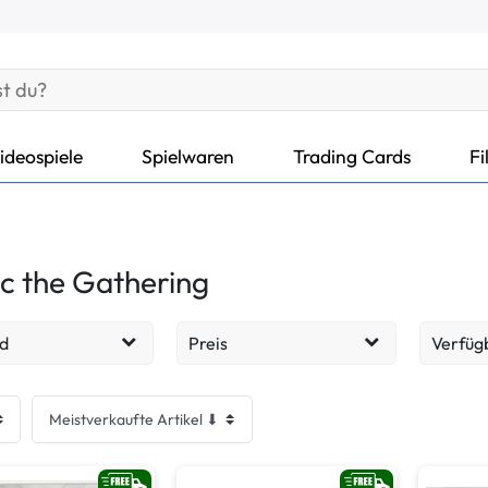
ideospiele
Spielwaren
Trading Cards
Fi
c the Gathering
d
Preis
Verfüg
Lieferz
18
EUR
EUR
Lieferz
Übernehmen