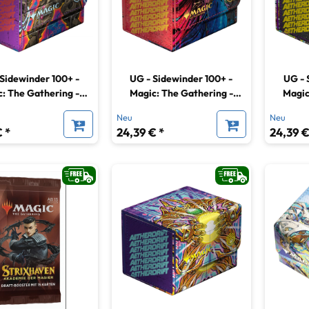
Sidewinder 100+ -
UG - Sidewinder 100+ -
UG - 
: The Gathering -
Magic: The Gathering -
Magic
rdrift - Coalstoke
Aetherdrift - Hazoret,
Aether
Neu
Neu
Gearhulk
Godseeker
 *
24,39 € *
24,39 €