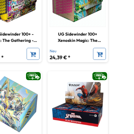
Sidewinder 100+ -
UG Sidewinder 100+
: The Gathering -
Xenoskin Magic: The
drift - Revved-Up
Gathering Aetherdrift Sab-
Neu
Racers
Sunen, Luxa Embodied
 *
24,39 € *