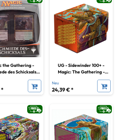
 the Gathering -
UG - Sidewinder 100+ -
de des Schicksals
Magic: The Gathering -
Clash Pack
Aetherdrift - Ketramose, the
Neu
New Dawn
 *
24,39 € *