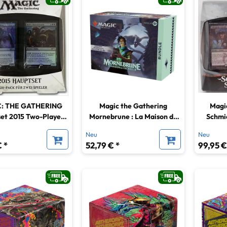
: THE GATHERING
Magic the Gathering
Magic
et 2015 Two-Player
Mornebrune : La Maison de
Schmie
Clash Pack
l'horreur Bundle französisch
Neu
Neu
 *
52,79 € *
99,95 €