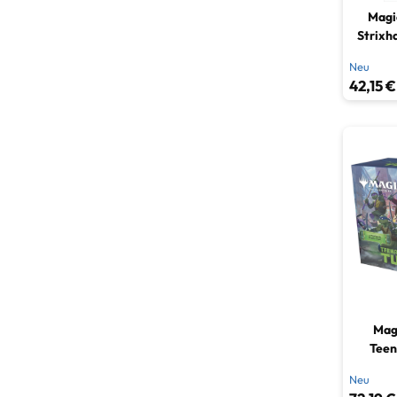
Magi
Strixh
Magi
Neu
De
42,15 €
Mag
Teen
Turtl
Neu