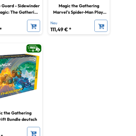
 Guard - Sidewinder
Magic the Gathering
agic: The Gathering
Marvel's Spider-Man Play-
herdrift - Riptide
Booster Display (30) deutsch
Neu
Gearhulk
*
111,49 € *
c the Gathering
rift Bundle deutsch