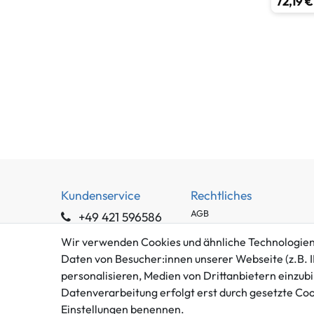
72,19 €
Kundenservice
Rechtliches
AGB
+49 421 596586
Impressum
Mo. - Fr. 9 - 16 Uhr
Wir verwenden Cookies und ähnliche Technologien
Datenschutzerklärung
Daten von Besucher:innen unserer Webseite (z.B. I
info@gameworld.de
Barrierefreiheitserklärung
personalisieren, Medien von Drittanbietern einzubi
Kontaktformular
Widerrufs­recht
Datenverarbeitung erfolgt erst durch gesetzte Cooki
Vertrag widerrufen
Einstellungen benennen.