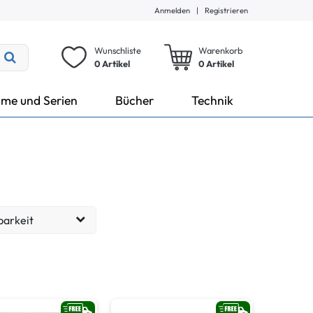
Anmelden
|
Registrieren
Wunschliste
Warenkorb
0 Artikel
0
Artikel
lme und Serien
Bücher
Technik
barkeit
eit: 1-3 Tage
9
eit: 9-17 Tage
9