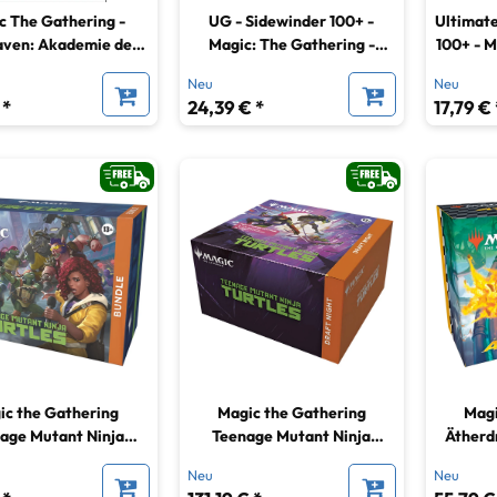
c The Gathering -
UG - Sidewinder 100+ -
Ultimate
aven: Akademie der
Magic: The Gathering -
100+ - M
er Draft Booster
Aetherdrift - Solar Gearhulk
- Aet
Neu
Neu
utsche Ausgabe
 *
24,39 € *
17,79 € 
ic the Gathering
Magic the Gathering
Magi
age Mutant Ninja
Teenage Mutant Ninja
Ätherd
es Bundle englisch
Turtles Draft Night englisch
Neu
Neu