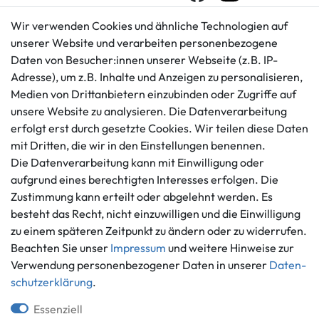
Wir verwenden Cookies und ähnliche Technologien auf
unserer Website und verarbeiten personenbezogene
Kundenservice
Rechtliches
Daten von Besucher:innen unserer Webseite (z.B. IP-
AGB
+49 421 596586
Adresse), um z.B. Inhalte und Anzeigen zu personalisieren,
Impressum
Medien von Drittanbietern einzubinden oder Zugriffe auf
Mo. - Fr. 9 - 16 Uhr
Datenschutzerklärung
unsere Website zu analysieren. Die Datenverarbeitung
info@gameworld.de
erfolgt erst durch gesetzte Cookies. Wir teilen diese Daten
Barrierefreiheitserklärung
Kontaktformular
mit Dritten, die wir in den Einstellungen benennen.
Widerrufs­recht
Die Datenverarbeitung kann mit Einwilligung oder
Vertrag widerrufen
aufgrund eines berechtigten Interesses erfolgen. Die
Informationen
Zahlungsmöglichkeiten
Zustimmung kann erteilt oder abgelehnt werden. Es
besteht das Recht, nicht einzuwilligen und die Einwilligung
Ankauf
zu einem späteren Zeitpunkt zu ändern oder zu widerrufen.
Über uns
Beachten Sie unser
Impressum
und weitere Hinweise zur
Häufig gestellte Fragen
Verwendung personenbezogener Daten in unserer
Daten­
Zahlung und Versand
Mitglied im Händlerbund
schutz­erklärung
.
Batterieentsorgung
Essenziell