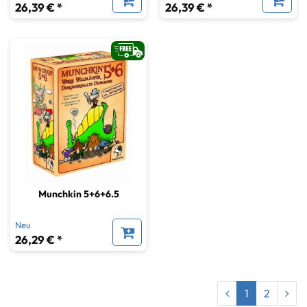
26,39 € *
26,39 € *
Munchkin 5+6+6.5
Neu
26,29 € *
1
2