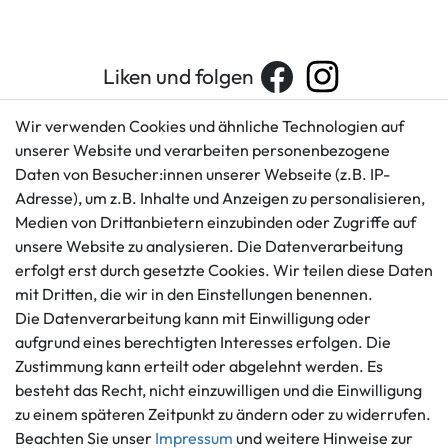
Liken und folgen
Wir verwenden Cookies und ähnliche Technologien auf
unserer Website und verarbeiten personenbezogene
Kundenservice
Rechtliches
Daten von Besucher:innen unserer Webseite (z.B. IP-
AGB
+49 421 596586
Adresse), um z.B. Inhalte und Anzeigen zu personalisieren,
Impressum
Medien von Drittanbietern einzubinden oder Zugriffe auf
Mo. - Fr. 9 - 16 Uhr
Datenschutzerklärung
unsere Website zu analysieren. Die Datenverarbeitung
info@gameworld.de
erfolgt erst durch gesetzte Cookies. Wir teilen diese Daten
Barrierefreiheitserklärung
Kontaktformular
mit Dritten, die wir in den Einstellungen benennen.
Widerrufs­recht
Die Datenverarbeitung kann mit Einwilligung oder
Vertrag widerrufen
aufgrund eines berechtigten Interesses erfolgen. Die
Informationen
Zahlungsmöglichkeiten
Zustimmung kann erteilt oder abgelehnt werden. Es
besteht das Recht, nicht einzuwilligen und die Einwilligung
Ankauf
zu einem späteren Zeitpunkt zu ändern oder zu widerrufen.
Über uns
Beachten Sie unser
Impressum
und weitere Hinweise zur
Häufig gestellte Fragen