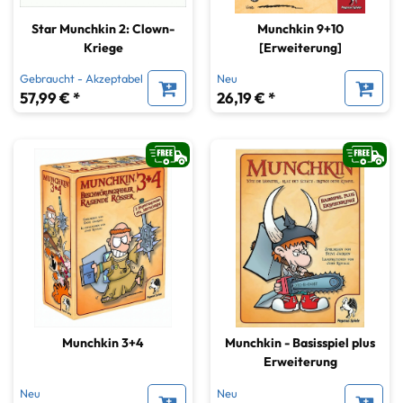
Star Munchkin 2: Clown-
Munchkin 9+10
Kriege
[Erweiterung]
Gebraucht - Akzeptabel
Neu
57,99 € *
26,19 € *
Munchkin 3+4
Munchkin - Basisspiel plus
Erweiterung
Neu
Neu