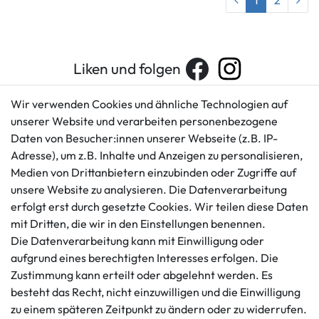
1
2
Liken und folgen
Wir verwenden Cookies und ähnliche Technologien auf
unserer Website und verarbeiten personenbezogene
Kundenservice
Rechtliches
Daten von Besucher:innen unserer Webseite (z.B. IP-
AGB
+49 421 596586
Adresse), um z.B. Inhalte und Anzeigen zu personalisieren,
Impressum
Medien von Drittanbietern einzubinden oder Zugriffe auf
Mo. - Fr. 9 - 16 Uhr
Datenschutzerklärung
unsere Website zu analysieren. Die Datenverarbeitung
info@gameworld.de
erfolgt erst durch gesetzte Cookies. Wir teilen diese Daten
Barrierefreiheitserklärung
Kontaktformular
mit Dritten, die wir in den Einstellungen benennen.
Widerrufs­recht
Die Datenverarbeitung kann mit Einwilligung oder
Vertrag widerrufen
aufgrund eines berechtigten Interesses erfolgen. Die
Informationen
Zahlungsmöglichkeiten
Zustimmung kann erteilt oder abgelehnt werden. Es
besteht das Recht, nicht einzuwilligen und die Einwilligung
Ankauf
zu einem späteren Zeitpunkt zu ändern oder zu widerrufen.
Über uns