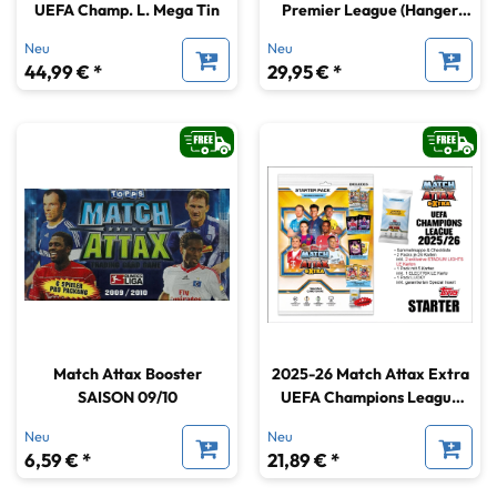
UEFA Champ. L. Mega Tin
Premier League (Hanger
Box)
Neu
Neu
44,99 € *
29,95 € *
Match Attax Booster
2025-26 Match Attax Extra
SAISON 09/10
UEFA Champions League
Starter Pack
Neu
Neu
6,59 € *
21,89 € *