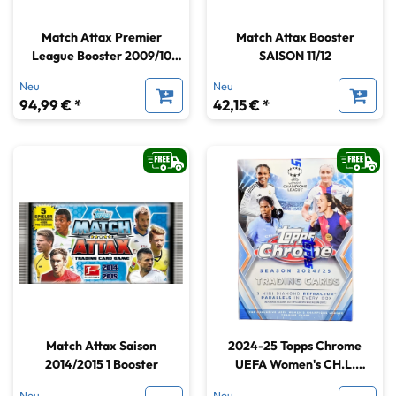
Match Attax Premier
Match Attax Booster
League Booster 2009/10
SAISON 11/12
(englisch)
Neu
Neu
94,99 € *
42,15 € *
Match Attax Saison
2024-25 Topps Chrome
2014/2015 1 Booster
UEFA Women's CH.L.
BlasterBox
Neu
Neu