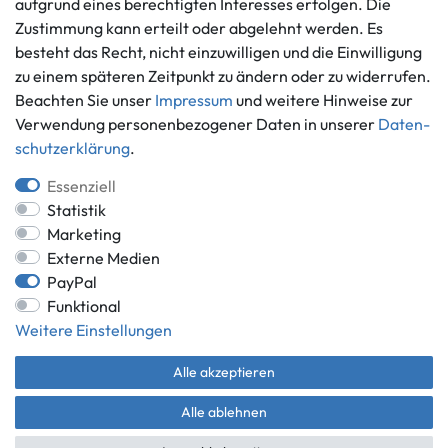
aufgrund eines berechtigten Interesses erfolgen. Die
Informationen
Zahlungsmöglichkeiten
Zustimmung kann erteilt oder abgelehnt werden. Es
besteht das Recht, nicht einzuwilligen und die Einwilligung
Ankauf
zu einem späteren Zeitpunkt zu ändern oder zu widerrufen.
Über uns
Beachten Sie unser
Impressum
und weitere Hinweise zur
Häufig gestellte Fragen
Verwendung personenbezogener Daten in unserer
Daten­
Zahlung und Versand
Mitglied im Händlerbund
schutz­erklärung
.
Batterieentsorgung
Essenziell
Statistik
Marketing
Externe Medien
Versand innerhalb Deutschlands.
PayPal
*Alle Preise inkl. gesetzlicher MwSt.,
zzgl. Versandkosten
.
Funktional
** gilt für Lieferungen innerhalb Deutschlands, Lieferzeiten für andere
Weitere Einstellungen
Länder entnehmen Sie bitte der Schaltfläche mit den
Versandinformationen.
Alle akzeptieren
© Game World 2026 | Alle Rechte vorbehalten.
Alle ablehnen