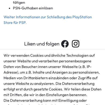
tätigen
PSN-Guthaben einlösen
Weiter Informationen zur Schließung des PlayStation
Store für PSP.
Liken und folgen
Wir verwenden Cookies und ähnliche Technologien auf
unserer Website und verarbeiten personenbezogene
Kundenservice
Rechtliches
Daten von Besucher:innen unserer Webseite (z.B. IP-
AGB
+49 421 596586
Adresse), um z.B. Inhalte und Anzeigen zu personalisieren,
Impressum
Medien von Drittanbietern einzubinden oder Zugriffe auf
Mo. - Fr. 9 - 16 Uhr
Datenschutzerklärung
unsere Website zu analysieren. Die Datenverarbeitung
info@gameworld.de
erfolgt erst durch gesetzte Cookies. Wir teilen diese Daten
Barrierefreiheitserklärung
Kontaktformular
mit Dritten, die wir in den Einstellungen benennen.
Widerrufs­recht
Die Datenverarbeitung kann mit Einwilligung oder
Vertrag widerrufen