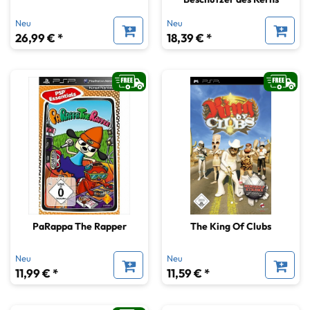
Neu
Neu
26,99 € *
18,39 € *
PaRappa The Rapper
The King Of Clubs
Neu
Neu
11,99 € *
11,59 € *