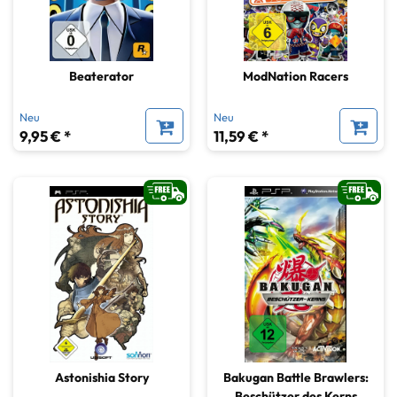
Beaterator
ModNation Racers
Neu
Neu
9,95 € *
11,59 € *
Astonishia Story
Bakugan Battle Brawlers:
Beschützer des Kerns