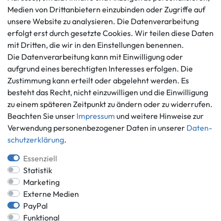
Impressum
Medien von Drittanbietern einzubinden oder Zugriffe auf
Mo. - Fr. 9 - 16 Uhr
Datenschutzerklärung
unsere Website zu analysieren. Die Datenverarbeitung
info@gameworld.de
erfolgt erst durch gesetzte Cookies. Wir teilen diese Daten
Barrierefreiheitserklärung
Kontaktformular
mit Dritten, die wir in den Einstellungen benennen.
Widerrufs­recht
Die Datenverarbeitung kann mit Einwilligung oder
Vertrag widerrufen
aufgrund eines berechtigten Interesses erfolgen. Die
Informationen
Zahlungsmöglichkeiten
Zustimmung kann erteilt oder abgelehnt werden. Es
besteht das Recht, nicht einzuwilligen und die Einwilligung
Ankauf
zu einem späteren Zeitpunkt zu ändern oder zu widerrufen.
Über uns
Beachten Sie unser
Impressum
und weitere Hinweise zur
Häufig gestellte Fragen
Verwendung personenbezogener Daten in unserer
Daten­
Zahlung und Versand
Mitglied im Händlerbund
schutz­erklärung
.
Batterieentsorgung
Essenziell
Statistik
Marketing
Externe Medien
Versand innerhalb Deutschlands.
PayPal
*Alle Preise inkl. gesetzlicher MwSt.,
zzgl. Versandkosten
.
Funktional