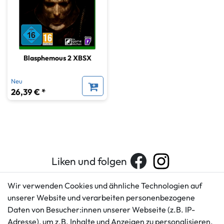
Blasphemous 2 XBSX
Neu
26,39 € *
Liken und folgen
Wir verwenden Cookies und ähnliche Technologien auf
unserer Website und verarbeiten personenbezogene
Kundenservice
Rechtliches
Daten von Besucher:innen unserer Webseite (z.B. IP-
AGB
+49 421 596586
Adresse), um z.B. Inhalte und Anzeigen zu personalisieren,