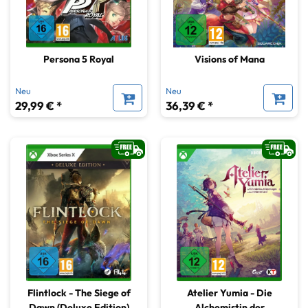
Persona 5 Royal
Visions of Mana
Neu
Neu
29,99 € *
36,39 € *
Flintlock - The Siege of
Atelier Yumia - Die
Dawn (Deluxe Edition)
Alchemistin der