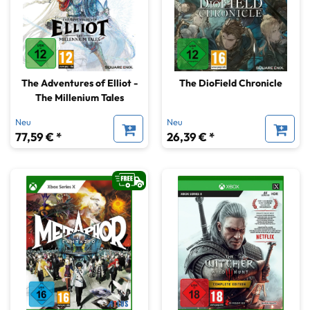
The Adventures of Elliot -
The DioField Chronicle
The Millenium Tales
Neu
Neu
77,59 € *
26,39 € *