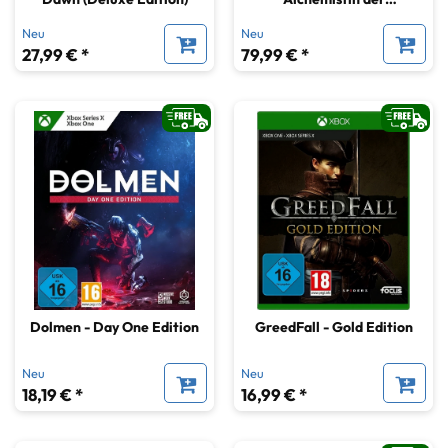
Erinnerungen und das
Neu
Neu
erträumte Land
27,99 € *
79,99 € *
Dolmen - Day One Edition
GreedFall - Gold Edition
Neu
Neu
18,19 € *
16,99 € *