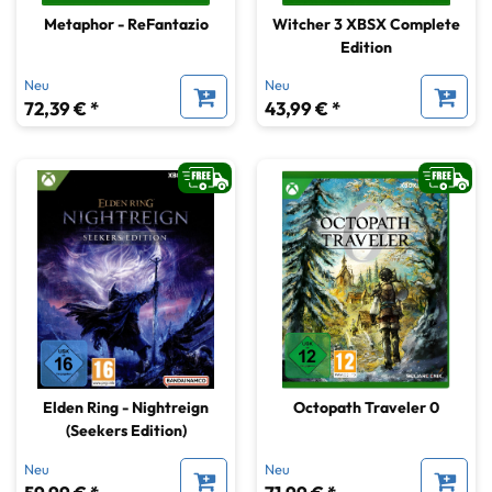
Metaphor - ReFantazio
Witcher 3 XBSX Complete
Edition
Neu
Neu
72,39 € *
43,99 € *
Elden Ring - Nightreign
Octopath Traveler 0
(Seekers Edition)
Neu
Neu