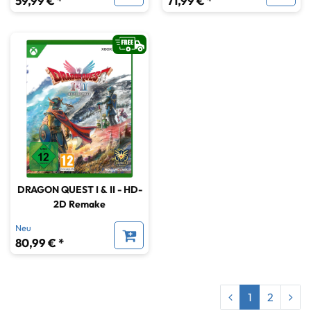
59,99 € *
71,99 € *
DRAGON QUEST I & II - HD-
2D Remake
Neu
80,99 € *
1
2