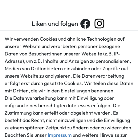
Liken und folgen
Wir verwenden Cookies und ähnliche Technologien auf
unserer Website und verarbeiten personenbezogene
Kundenservice
Rechtliches
Daten von Besucher:innen unserer Webseite (z.B. IP-
AGB
+49 421 596586
Adresse), um z.B. Inhalte und Anzeigen zu personalisieren,
Impressum
Medien von Drittanbietern einzubinden oder Zugriffe auf
Mo. - Fr. 9 - 16 Uhr
Datenschutzerklärung
unsere Website zu analysieren. Die Datenverarbeitung
info@gameworld.de
erfolgt erst durch gesetzte Cookies. Wir teilen diese Daten
Barrierefreiheitserklärung
Kontaktformular
mit Dritten, die wir in den Einstellungen benennen.
Widerrufs­recht
Die Datenverarbeitung kann mit Einwilligung oder
Vertrag widerrufen
aufgrund eines berechtigten Interesses erfolgen. Die
Informationen
Zahlungsmöglichkeiten
Zustimmung kann erteilt oder abgelehnt werden. Es
besteht das Recht, nicht einzuwilligen und die Einwilligung
Ankauf
zu einem späteren Zeitpunkt zu ändern oder zu widerrufen.
Über uns
Beachten Sie unser
Impressum
und weitere Hinweise zur
Häufig gestellte Fragen