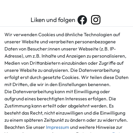
Liken und folgen
Wir verwenden Cookies und ähnliche Technologien auf
unserer Website und verarbeiten personenbezogene
Kundenservice
Rechtliches
Daten von Besucher:innen unserer Webseite (z.B. IP-
AGB
+49 421 596586
Adresse), um z.B. Inhalte und Anzeigen zu personalisieren,
Impressum
Medien von Drittanbietern einzubinden oder Zugriffe auf
Mo. - Fr. 9 - 16 Uhr
Datenschutzerklärung
unsere Website zu analysieren. Die Datenverarbeitung
info@gameworld.de
erfolgt erst durch gesetzte Cookies. Wir teilen diese Daten
Barrierefreiheitserklärung
Kontaktformular
mit Dritten, die wir in den Einstellungen benennen.
Widerrufs­recht
Die Datenverarbeitung kann mit Einwilligung oder
Vertrag widerrufen
aufgrund eines berechtigten Interesses erfolgen. Die
Informationen
Zahlungsmöglichkeiten
Zustimmung kann erteilt oder abgelehnt werden. Es
besteht das Recht, nicht einzuwilligen und die Einwilligung
Ankauf
zu einem späteren Zeitpunkt zu ändern oder zu widerrufen.
Über uns
Beachten Sie unser
Impressum
und weitere Hinweise zur
Häufig gestellte Fragen