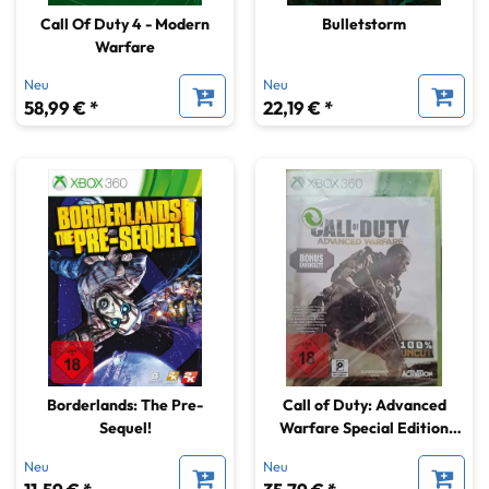
Call Of Duty 4 - Modern
Bulletstorm
Warfare
Neu
Neu
58,99 € *
22,19 € *
Borderlands: The Pre-
Call of Duty: Advanced
Sequel!
Warfare Special Edition
Bonus Exoskelett [Xbox
Neu
Neu
360]