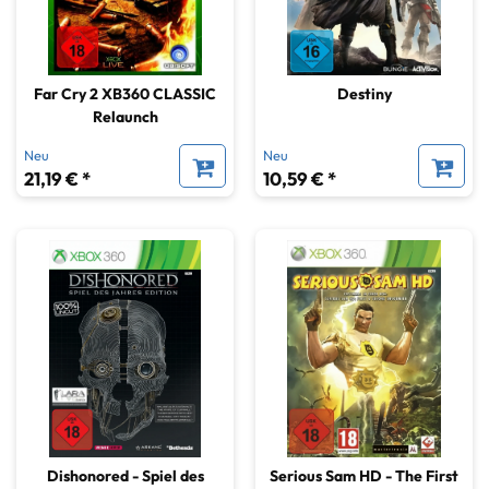
Far Cry 2 XB360 CLASSIC
Destiny
Relaunch
Neu
Neu
21,19 € *
10,59 € *
Dishonored - Spiel des
Serious Sam HD - The First