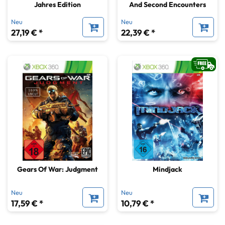
Jahres Edition
And Second Encounters
Neu
Neu
27,19 € *
22,39 € *
Gears Of War: Judgment
Mindjack
Neu
Neu
17,59 € *
10,79 € *