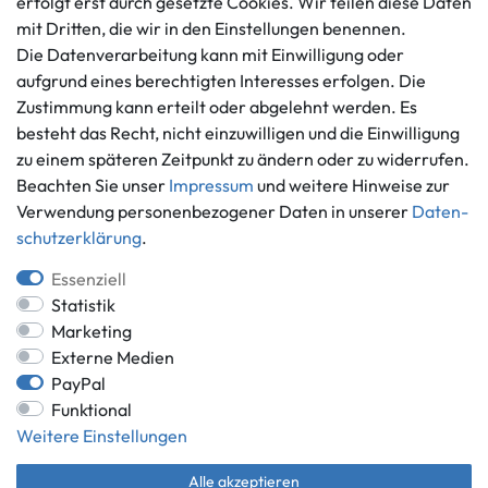
erfolgt erst durch gesetzte Cookies. Wir teilen diese Daten
Barrierefreiheitserklärung
Kontaktformular
mit Dritten, die wir in den Einstellungen benennen.
Widerrufs­recht
Die Datenverarbeitung kann mit Einwilligung oder
Vertrag widerrufen
aufgrund eines berechtigten Interesses erfolgen. Die
Informationen
Zahlungsmöglichkeiten
Zustimmung kann erteilt oder abgelehnt werden. Es
besteht das Recht, nicht einzuwilligen und die Einwilligung
Ankauf
zu einem späteren Zeitpunkt zu ändern oder zu widerrufen.
Über uns
Beachten Sie unser
Impressum
und weitere Hinweise zur
Häufig gestellte Fragen
Verwendung personenbezogener Daten in unserer
Daten­
Zahlung und Versand
Mitglied im Händlerbund
schutz­erklärung
.
Batterieentsorgung
Essenziell
Statistik
Marketing
Externe Medien
Versand innerhalb Deutschlands.
PayPal
*Alle Preise inkl. gesetzlicher MwSt.,
zzgl. Versandkosten
.
Funktional
** gilt für Lieferungen innerhalb Deutschlands, Lieferzeiten für andere
Weitere Einstellungen
Länder entnehmen Sie bitte der Schaltfläche mit den
Versandinformationen.
Alle akzeptieren