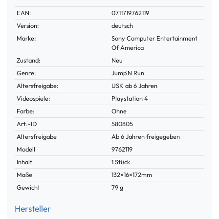
Technisches
Wert
EAN:
0711719762119
Merkmal
Version:
deutsch
Marke:
Sony Computer Entertainment
Of America
Zustand:
Neu
Genre:
Jump'N Run
Altersfreigabe:
USK ab 6 Jahren
Videospiele:
Playstation 4
Farbe:
Ohne
Technisches
Wert
Art.-ID
580805
Merkmal
Altersfreigabe
Ab 6 Jahren freigegeben
Modell
9762119
Inhalt
1 Stück
Maße
132×16×172mm
Gewicht
79 g
Hersteller