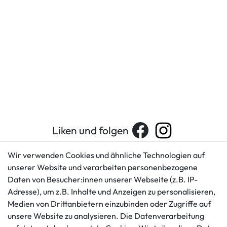
Liken und folgen
Wir verwenden Cookies und ähnliche Technologien auf
unserer Website und verarbeiten personenbezogene
Kundenservice
Rechtliches
Daten von Besucher:innen unserer Webseite (z.B. IP-
AGB
+49 421 596586
Adresse), um z.B. Inhalte und Anzeigen zu personalisieren,
Impressum
Medien von Drittanbietern einzubinden oder Zugriffe auf
Mo. - Fr. 9 - 16 Uhr
Datenschutzerklärung
unsere Website zu analysieren. Die Datenverarbeitung
info@gameworld.de