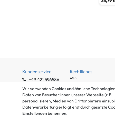
36,79 €
Kundenservice
Rechtliches
AGB
+49 421 596586
Impressum
Mo. - Fr. 9 - 16 Uhr
Wir verwenden Cookies und ähnliche Technologien
Datenschutzerklärung
Daten von Besucher:innen unserer Webseite (z.B. I
info@gameworld.de
Barrierefreiheitserklärung
personalisieren, Medien von Drittanbietern einzubi
Kontaktformular
Widerrufs­recht
Datenverarbeitung erfolgt erst durch gesetzte Cooki
Vertrag widerrufen
Einstellungen benennen.