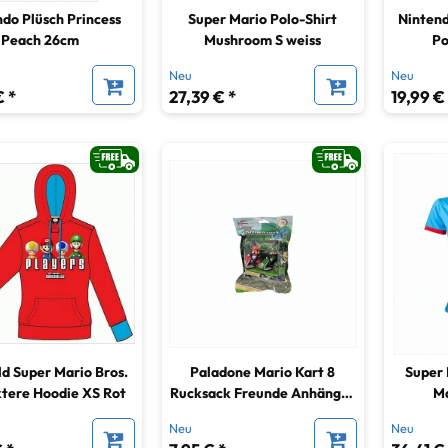
do Plüsch Princess
Super Mario Polo-Shirt
Nintend
Peach 26cm
Mushroom S weiss
Po
Neu
Neu
€ *
27,39 € *
19,99 €
d Super Mario Bros.
Paladone Mario Kart 8
Super 
tere Hoodie XS Rot
Rucksack Freunde Anhänger
Ma
Überraschungsbox
Neu
Neu