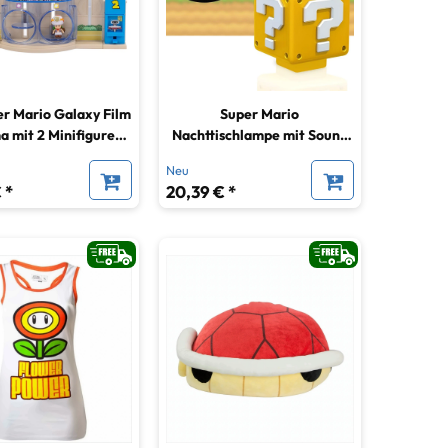
r Mario Galaxy Film
Super Mario
 mit 2 Minifiguren
Nachttischlampe mit Sound
rnentor-Galaxie
Fragezeichen-Block 8 cm
Neu
 *
20,39 € *