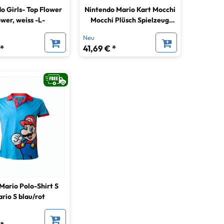
o Girls- Top Flower
Nintendo Mario Kart Mocchi
wer, weiss -L-
Mocchi Plüsch Spielzeug
Kissen Roter Panzer - 40 cm
Neu
gross - rot
 *
41,69 € *
Mario Polo-Shirt S
rio S blau/rot