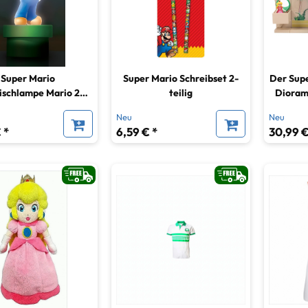
Super Mario
Super Mario Schreibset 2-
Der Supe
ischlampe Mario 20
teilig
Diorama
cm
Ste
Neu
Neu
 *
6,59 € *
30,99 €