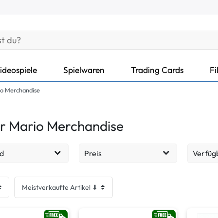
ideospiele
Spielwaren
Trading Cards
Fi
io Merchandise
r Mario Merchandise
d
Preis
Verfüg
Lieferz
25
EUR
EUR
cht - Sehr gut
Lieferz
2
Übernehmen
cht - Akzeptabel
Lieferz
1