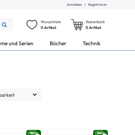
Anmelden
|
Registrieren
Wunschliste
Warenkorb
0 Artikel
0
Artikel
lme und Serien
Bücher
Technik
barkeit
eit: 1-3 Tage
19
eit: 2-6 Tage
2
eit: 9-17 Tage
7