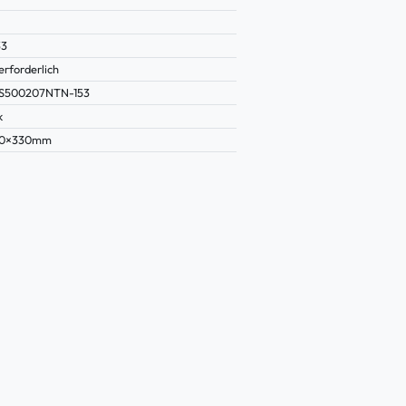
33
erforderlich
TS500207NTN-153
k
10×330mm