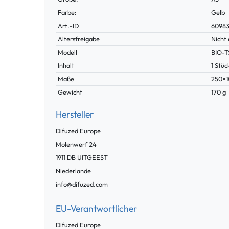
Farbe:
Gelb
Technisches
Wert
Art.-ID
6098
Merkmal
Altersfreigabe
Nicht 
Modell
BIO-
Inhalt
1 Stüc
Maße
250×
Gewicht
170 g
Hersteller
Difuzed Europe
Molenwerf
24
1911 DB
UITGEEST
Niederlande
info@difuzed.com
EU-Verantwortlicher
Difuzed Europe