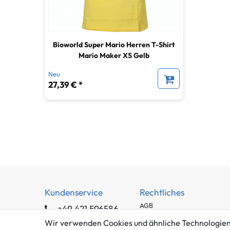
Bioworld Super Mario Herren T-Shirt
Mario Maker XS Gelb
Neu
27,39 € *
Kundenservice
Rechtliches
AGB
+49 421 596586
Impressum
Mo. - Fr. 9 - 16 Uhr
Wir verwenden Cookies und ähnliche Technologien