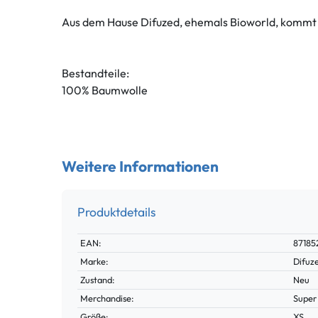
Aus dem Hause Difuzed, ehemals Bioworld, kommt die
Bestandteile:
100% Baumwolle
Weitere Informationen
Produktdetails
Technisches
Wert
EAN:
87185
Merkmal
Marke:
Difuz
Zustand:
Neu
Merchandise:
Super
Größe:
XS