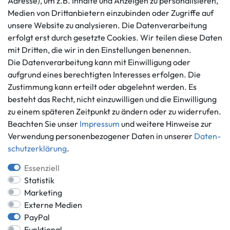
Adresse), um z.B. Inhalte und Anzeigen zu personalisieren,
Impressum
Medien von Drittanbietern einzubinden oder Zugriffe auf
Mo. - Fr. 9 - 16 Uhr
Datenschutzerklärung
unsere Website zu analysieren. Die Datenverarbeitung
info@gameworld.de
erfolgt erst durch gesetzte Cookies. Wir teilen diese Daten
Barrierefreiheitserklärung
Kontaktformular
mit Dritten, die wir in den Einstellungen benennen.
Widerrufs­recht
Die Datenverarbeitung kann mit Einwilligung oder
Vertrag widerrufen
aufgrund eines berechtigten Interesses erfolgen. Die
Informationen
Zahlungsmöglichkeiten
Zustimmung kann erteilt oder abgelehnt werden. Es
besteht das Recht, nicht einzuwilligen und die Einwilligung
Ankauf
zu einem späteren Zeitpunkt zu ändern oder zu widerrufen.
Über uns
Beachten Sie unser
Impressum
und weitere Hinweise zur
Häufig gestellte Fragen
Verwendung personenbezogener Daten in unserer
Daten­
Zahlung und Versand
Mitglied im Händlerbund
schutz­erklärung
.
Batterieentsorgung
Essenziell
Statistik
Marketing
Externe Medien
Versand innerhalb Deutschlands.
PayPal
*Alle Preise inkl. gesetzlicher MwSt.,
zzgl. Versandkosten
.
Funktional