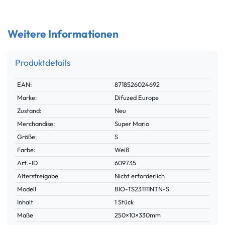
Weitere Informationen
Produktdetails
Technisches
Wert
EAN:
8718526024692
Merkmal
Marke:
Difuzed Europe
Zustand:
Neu
Merchandise:
Super Mario
Größe:
S
Farbe:
Weiß
Technisches
Wert
Art.-ID
609735
Merkmal
Altersfreigabe
Nicht erforderlich
Modell
BIO-TS231111NTN-S
Inhalt
1 Stück
Maße
250×10×330mm