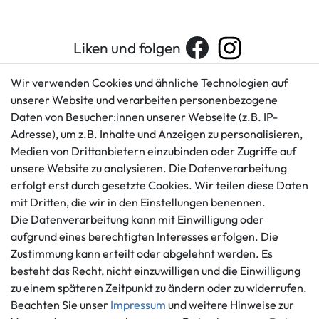
Liken und folgen
Wir verwenden Cookies und ähnliche Technologien auf
unserer Website und verarbeiten personenbezogene
Kundenservice
Rechtliches
Daten von Besucher:innen unserer Webseite (z.B. IP-
AGB
+49 421 596586
Adresse), um z.B. Inhalte und Anzeigen zu personalisieren,
Impressum
Medien von Drittanbietern einzubinden oder Zugriffe auf
Mo. - Fr. 9 - 16 Uhr
Datenschutzerklärung
unsere Website zu analysieren. Die Datenverarbeitung
info@gameworld.de
erfolgt erst durch gesetzte Cookies. Wir teilen diese Daten
Barrierefreiheitserklärung
Kontaktformular
mit Dritten, die wir in den Einstellungen benennen.
Widerrufs­recht
Die Datenverarbeitung kann mit Einwilligung oder
Vertrag widerrufen
aufgrund eines berechtigten Interesses erfolgen. Die
Informationen
Zahlungsmöglichkeiten
Zustimmung kann erteilt oder abgelehnt werden. Es
besteht das Recht, nicht einzuwilligen und die Einwilligung
Ankauf
zu einem späteren Zeitpunkt zu ändern oder zu widerrufen.
Über uns
Beachten Sie unser
Impressum
und weitere Hinweise zur
Häufig gestellte Fragen