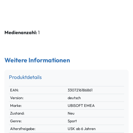
Medienanzahl:
1
Weitere Informationen
Produktdetails
Technisches
Wert
EAN:
3307216186861
Merkmal
Version:
deutsch
Marke:
UBISOFT EMEA
Zustand:
Neu
Genre:
Sport
Altersfreigabe:
USK ab 6 Jahren