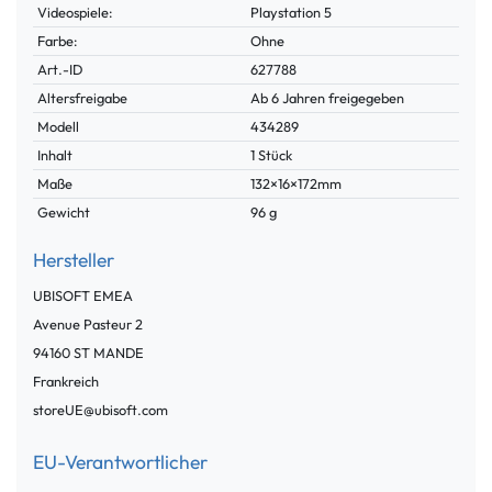
Videospiele:
Playstation 5
Farbe:
Ohne
Technisches
Wert
Art.-ID
627788
Merkmal
Altersfreigabe
Ab 6 Jahren freigegeben
Modell
434289
Inhalt
1 Stück
Maße
132×16×172mm
Gewicht
96 g
Hersteller
UBISOFT EMEA
Avenue Pasteur
2
94160
ST MANDE
Frankreich
storeUE@ubisoft.com
EU-Verantwortlicher