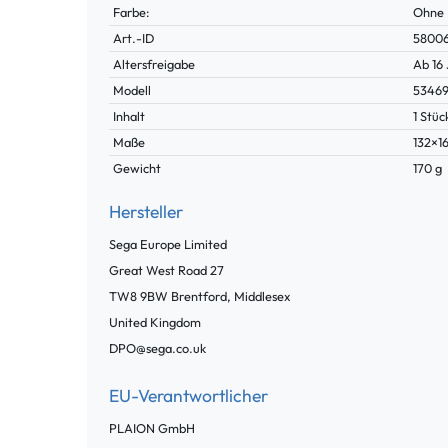
Farbe:
Ohne
Technisches
Wert
Art.-ID
5800
Merkmal
Altersfreigabe
Ab 16
Modell
5346
Inhalt
1 Stüc
Maße
132×1
Gewicht
170 g
Hersteller
Sega Europe Limited
Great West Road
27
TW8 9BW
Brentford, Middlesex
United Kingdom
DPO@sega.co.uk
EU-Verantwortlicher
PLAION GmbH