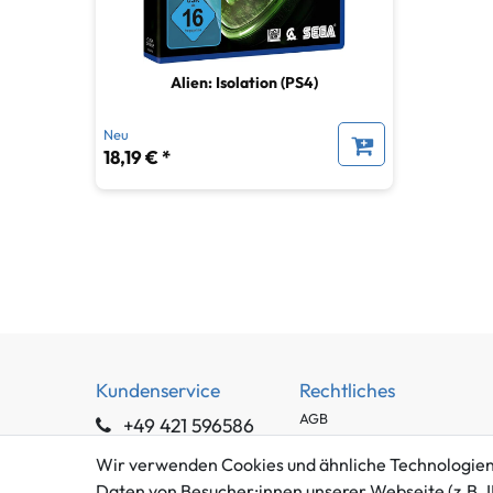
Alien: Isolation (PS4)
Neu
18,19 € *
Kundenservice
Rechtliches
AGB
+49 421 596586
Impressum
Mo. - Fr. 9 - 16 Uhr
Wir verwenden Cookies und ähnliche Technologien
Datenschutzerklärung
Daten von Besucher:innen unserer Webseite (z.B. I
info@gameworld.de