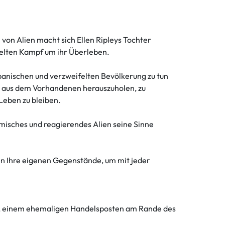
von Alien macht sich Ellen Ripleys Tochter
felten Kampf um ihr Überleben.
panischen und verzweifelten Bevölkerung zu tun
te aus dem Vorhandenen herauszuholen, zu
Leben zu bleiben.
misches und reagierendes Alien seine Sinne
en Ihre eigenen Gegenstände, um mit jeder
pol, einem ehemaligen Handelsposten am Rande des