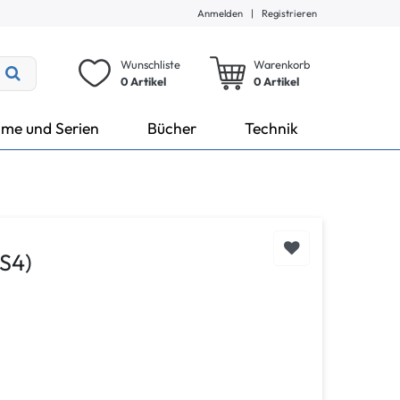
Anmelden
|
Registrieren
Wunschliste
Warenkorb
0 Artikel
0
Artikel
lme und Serien
Bücher
Technik
PS4)