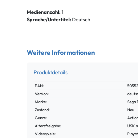
Medienanzahl:
1
Sprache/Untertitel:
Deutsch
Weitere Informationen
Produktdetails
Technisches
Wert
EAN:
5055
Merkmal
Version:
deuts
Marke:
Sega 
Zustand:
Neu
Genre:
Actio
Altersfreigabe:
USK a
Videospiele:
Playst