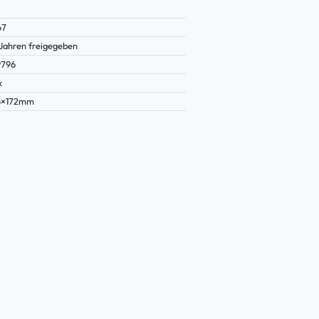
67
 Jahren freigegeben
9796
k
6×172mm