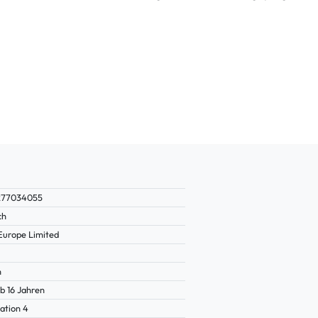
277034055
ch
Europe Limited
n
b 16 Jahren
ation 4