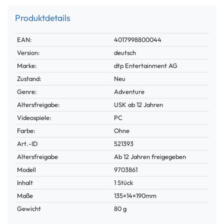
Produktdetails
Technisches
Wert
EAN:
4017998800044
Merkmal
Version:
deutsch
Marke:
dtp Entertainment AG
Zustand:
Neu
Genre:
Adventure
Altersfreigabe:
USK ab 12 Jahren
Videospiele:
PC
Farbe:
Ohne
Technisches
Wert
Art.-ID
521393
Merkmal
Altersfreigabe
Ab 12 Jahren freigegeben
Modell
9703861
Inhalt
1 Stück
Maße
135×14×190mm
Gewicht
80 g