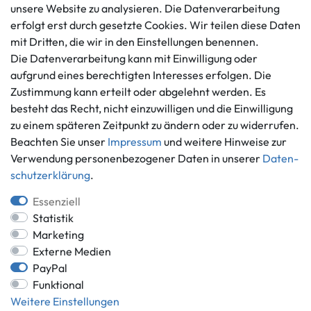
Mo. - Fr. 9 - 16 Uhr
unsere Website zu analysieren. Die Datenverarbeitung
Datenschutzerklärung
erfolgt erst durch gesetzte Cookies. Wir teilen diese Daten
info@gameworld.de
Barrierefreiheitserklärung
mit Dritten, die wir in den Einstellungen benennen.
Kontaktformular
Widerrufs­recht
Die Datenverarbeitung kann mit Einwilligung oder
Vertrag widerrufen
aufgrund eines berechtigten Interesses erfolgen. Die
Zustimmung kann erteilt oder abgelehnt werden. Es
Informationen
Zahlungsmöglichkeiten
besteht das Recht, nicht einzuwilligen und die Einwilligung
Ankauf
zu einem späteren Zeitpunkt zu ändern oder zu widerrufen.
Über uns
Beachten Sie unser
Impressum
und weitere Hinweise zur
Häufig gestellte Fragen
Verwendung personenbezogener Daten in unserer
Daten­
Zahlung und Versand
schutz­erklärung
.
Mitglied im Händlerbund
Batterieentsorgung
Essenziell
Statistik
Marketing
Externe Medien
Versand innerhalb Deutschlands.
PayPal
Funktional
*Alle Preise inkl. gesetzlicher MwSt.,
zzgl. Versandkosten
.
Weitere Einstellungen
** gilt für Lieferungen innerhalb Deutschlands, Lieferzeiten für andere