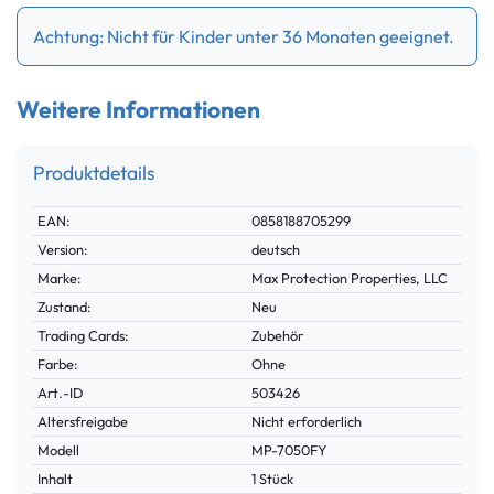
Achtung: Nicht für Kinder unter 36 Monaten geeignet.
Weitere Informationen
Produktdetails
Technisches
Wert
EAN:
0858188705299
Merkmal
Version:
deutsch
Marke:
Max Protection Properties, LLC
Zustand:
Neu
Trading Cards:
Zubehör
Farbe:
Ohne
Technisches
Wert
Art.-ID
503426
Merkmal
Altersfreigabe
Nicht erforderlich
Modell
MP-7050FY
Inhalt
1 Stück