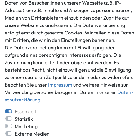
Daten von Besucher:innen unserer Webseite (z.B. IP-
Kundenservice
Rechtliches
Adresse), um z.B. Inhalte und Anzeigen zu personalisieren,
AGB
+49 421 596586
Medien von Drittanbietern einzubinden oder Zugriffe auf
Impressum
Mo. - Fr. 9 - 16 Uhr
unsere Website zu analysieren. Die Datenverarbeitung
Datenschutzerklärung
erfolgt erst durch gesetzte Cookies. Wir teilen diese Daten
info@gameworld.de
Barrierefreiheitserklärung
mit Dritten, die wir in den Einstellungen benennen.
Kontaktformular
Widerrufs­recht
Die Datenverarbeitung kann mit Einwilligung oder
Vertrag widerrufen
aufgrund eines berechtigten Interesses erfolgen. Die
Zustimmung kann erteilt oder abgelehnt werden. Es
Informationen
Zahlungsmöglichkeiten
besteht das Recht, nicht einzuwilligen und die Einwilligung
Ankauf
zu einem späteren Zeitpunkt zu ändern oder zu widerrufen.
Über uns
Beachten Sie unser
Impressum
und weitere Hinweise zur
Häufig gestellte Fragen
Verwendung personenbezogener Daten in unserer
Daten­
Zahlung und Versand
schutz­erklärung
.
Mitglied im Händlerbund
Batterieentsorgung
Essenziell
Statistik
Marketing
Externe Medien
Versand innerhalb Deutschlands.