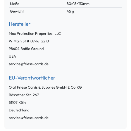
Maße
80×18×110mm
Gewicht
45 g
Hersteller
Max Protection Properties, LLC
W Main St #107-161
2210
98604
Battle Ground
USA
service@friese-cards.de
EU-Verantwortlicher
Olaf Friese Cards & Supplies GmbH & Co.KG
Rösrather Str.
267
51107
Köln
Deutschland
service@friese-cards.de