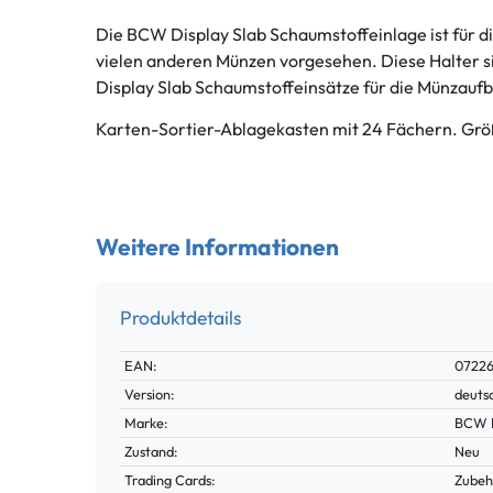
Die BCW Display Slab Schaumstoffeinlage ist für 
vielen anderen Münzen vorgesehen. Diese Halter s
Display Slab Schaumstoffeinsätze für die Münzau
Karten-Sortier-Ablagekasten mit 24 Fächern. Größ
Weitere Informationen
Produktdetails
Technisches
Wert
EAN:
0722
Merkmal
Version:
deuts
Marke:
BCW Di
Zustand:
Neu
Trading Cards:
Zubeh