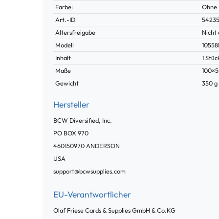
Farbe:
Ohne
Technisches
Wert
Art.-ID
5423
Merkmal
Altersfreigabe
Nicht 
Modell
1055
Inhalt
1 Stüc
Maße
100×
Gewicht
350 g
Hersteller
BCW Diversified, Inc.
PO BOX
970
460150970
ANDERSON
USA
support@bcwsupplies.com
EU-Verantwortlicher
Olaf Friese Cards & Supplies GmbH & Co.KG