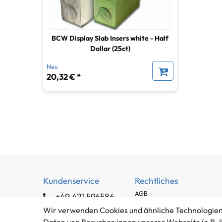
BCW Display Slab Insers white - Half
Dollar (25ct)
Neu
20,32 € *
Kundenservice
Rechtliches
AGB
+49 421 596586
Impressum
Mo. - Fr. 9 - 16 Uhr
Wir verwenden Cookies und ähnliche Technologien
Datenschutzerklärung