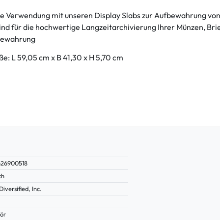
die Verwendung mit unseren Display Slabs zur Aufbewahrung vo
ind für die hochwertige Langzeitarchivierung Ihrer Münzen, B
fbewahrung
e: L 59,05 cm x B 41,30 x H 5,70 cm
626900518
ch
versified, Inc.
ör