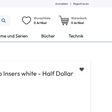
Anmelden
|
Registrieren
Wunschliste
Warenkorb
0 Artikel
0
Artikel
lme und Serien
Bücher
Technik
Insers white - Half Dollar