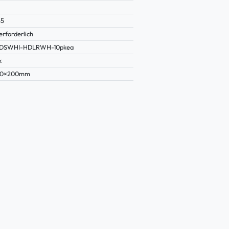
55
erforderlich
8DSWHI-HDLRWH-10pkea
k
50×200mm