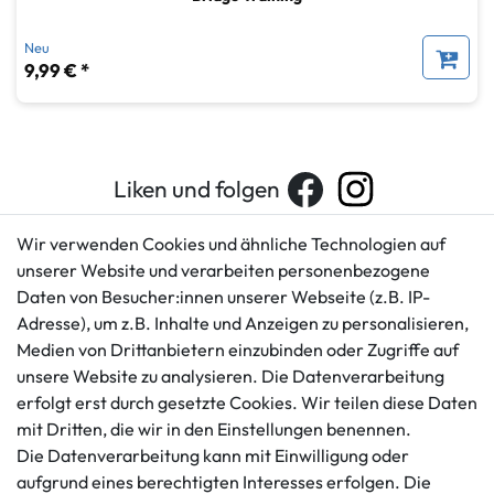
Neu
9,99 € *
Liken und folgen
Wir verwenden Cookies und ähnliche Technologien auf
unserer Website und verarbeiten personenbezogene
Kundenservice
Rechtliches
Daten von Besucher:innen unserer Webseite (z.B. IP-
AGB
+49 421 596586
Adresse), um z.B. Inhalte und Anzeigen zu personalisieren,
Impressum
Medien von Drittanbietern einzubinden oder Zugriffe auf
Mo. - Fr. 9 - 16 Uhr
Datenschutzerklärung
unsere Website zu analysieren. Die Datenverarbeitung
info@gameworld.de
erfolgt erst durch gesetzte Cookies. Wir teilen diese Daten
Barrierefreiheitserklärung
Kontaktformular
mit Dritten, die wir in den Einstellungen benennen.
Widerrufs­recht
Die Datenverarbeitung kann mit Einwilligung oder
Vertrag widerrufen
aufgrund eines berechtigten Interesses erfolgen. Die