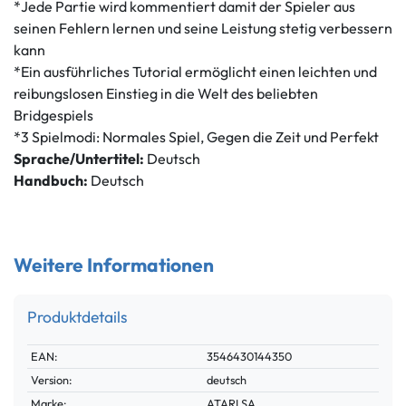
*Jede Partie wird kommentiert damit der Spieler aus
seinen Fehlern lernen und seine Leistung stetig verbessern
kann
*Ein ausführliches Tutorial ermöglicht einen leichten und
reibungslosen Einstieg in die Welt des beliebten
Bridgespiels
*3 Spielmodi: Normales Spiel, Gegen die Zeit und Perfekt
Sprache/Untertitel:
Deutsch
Handbuch:
Deutsch
Weitere Informationen
Produktdetails
Technisches
Wert
EAN:
3546430144350
Merkmal
Version:
deutsch
Marke:
ATARI SA