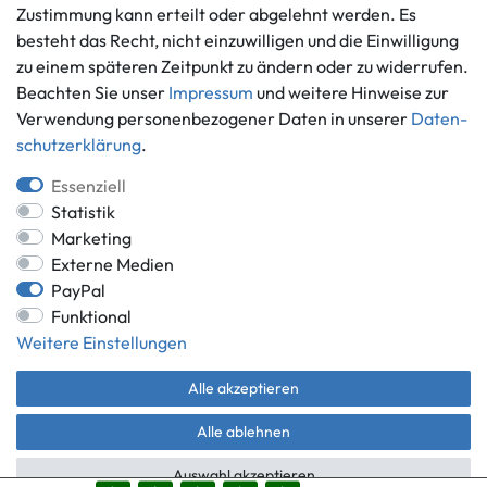
Informationen
Zahlungsmöglichkeiten
Zustimmung kann erteilt oder abgelehnt werden. Es
besteht das Recht, nicht einzuwilligen und die Einwilligung
Ankauf
zu einem späteren Zeitpunkt zu ändern oder zu widerrufen.
Über uns
Beachten Sie unser
Impressum
und weitere Hinweise zur
Häufig gestellte Fragen
Verwendung personenbezogener Daten in unserer
Daten­
Zahlung und Versand
Mitglied im Händlerbund
schutz­erklärung
.
Batterieentsorgung
Essenziell
Statistik
Marketing
Externe Medien
Versand innerhalb Deutschlands.
PayPal
*Alle Preise inkl. gesetzlicher MwSt.,
zzgl. Versandkosten
.
Funktional
** gilt für Lieferungen innerhalb Deutschlands, Lieferzeiten für andere
Weitere Einstellungen
Länder entnehmen Sie bitte der Schaltfläche mit den
Versandinformationen.
Alle akzeptieren
© Game World 2026 | Alle Rechte vorbehalten.
Alle ablehnen
Auswahl akzeptieren