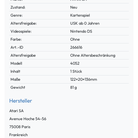
Zustand:
Neu
Genre:
Kartenspiel
Altersfreigabe:
USK ab 0 Jahren
Videospiele:
Nintendo DS
Farbe:
Ohne
Technisches
Wert
Art.-ID
266616
Merkmal
Altersfreigabe
Ohne Altersbeschränkung
Modell
4052
Inhalt
1 Stück
Maße
122×20×136mm
Gewicht
81 g
Hersteller
Atari SA
Avenue Hoche
54-56
75008
Paris
Frankreich