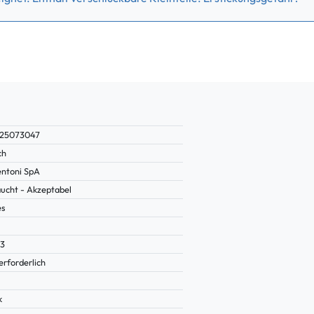
125073047
ch
ntoni SpA
ucht - Akzeptabel
es
83
erforderlich
k