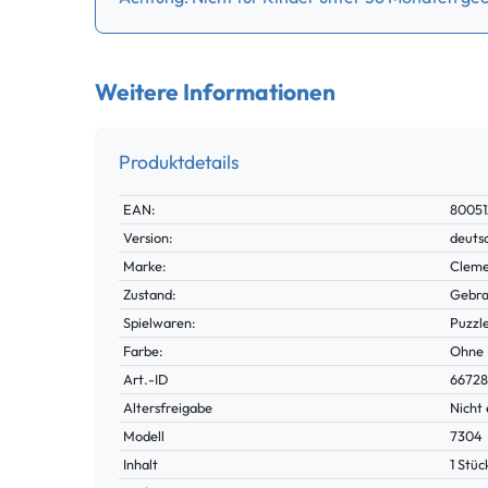
Weitere Informationen
Produktdetails
Technisches
Wert
EAN:
8005
Merkmal
Version:
deuts
Marke:
Cleme
Zustand:
Gebra
Spielwaren:
Puzzl
Farbe:
Ohne
Technisches
Wert
Art.-ID
6672
Merkmal
Altersfreigabe
Nicht 
Modell
7304
Inhalt
1 Stüc