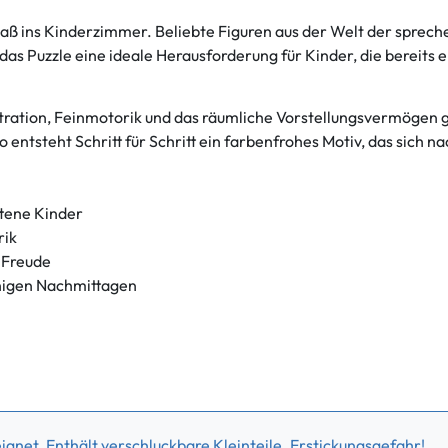
aß ins Kinderzimmer. Beliebte Figuren aus der Welt der sprec
das Puzzle eine ideale Herausforderung für Kinder, die bereit
tion, Feinmotorik und das räumliche Vorstellungsvermögen gef
o entsteht Schritt für Schritt ein farbenfrohes Motiv, das sich
ttene Kinder
rik
 Freude
uhigen Nachmittagen
gnet. Enthält verschluckbare Kleinteile. Erstickungsgefahr!