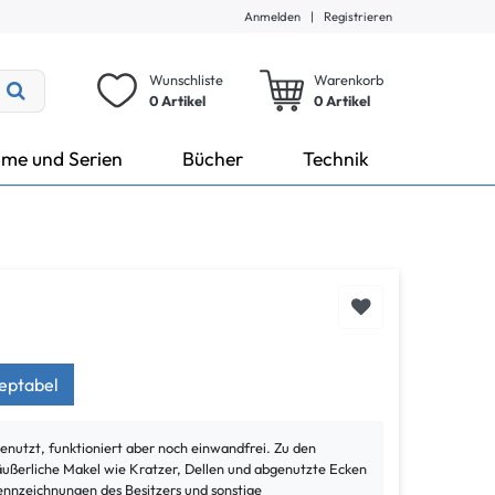
Anmelden
|
Registrieren
Wunschliste
Warenkorb
0 Artikel
0
Artikel
lme und Serien
Bücher
Technik
zeptabel
bgenutzt, funktioniert aber noch einwandfrei. Zu den
ßerliche Makel wie Kratzer, Dellen und abgenutzte Ecken
ennzeichnungen des Besitzers und sonstige