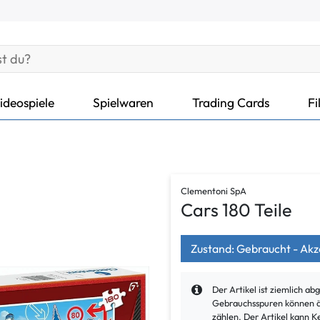
ideospiele
Spielwaren
Trading Cards
Fi
Clementoni SpA
Cars 180 Teile
Zustand: Gebraucht - Ak
Der Artikel ist ziemlich a
Gebrauchsspuren können äu
zählen. Der Artikel kann K