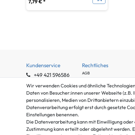
7,79 € *
Kundenservice
Rechtliches
AGB
+49 421 596586
Impressum
Mo. - Fr. 9 - 16 Uhr
Wir verwenden Cookies und ähnliche Technologien
Datenschutzerklärung
Daten von Besucher:innen unserer Webseite (z.B. I
info@gameworld.de
Barrierefreiheitserklärung
personalisieren, Medien von Drittanbietern einzubi
Kontaktformular
Widerrufs­recht
Datenverarbeitung erfolgt erst durch gesetzte Cooki
Vertrag widerrufen
Einstellungen benennen.
Die Datenverarbeitung kann mit Einwilligung oder 
Zustimmung kann erteilt oder abgelehnt werden. Es 