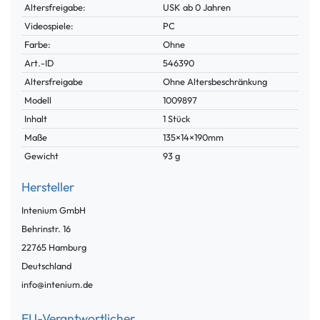
Altersfreigabe:
USK ab 0 Jahren
Videospiele:
PC
Farbe:
Ohne
Technisches
Wert
Art.-ID
546390
Merkmal
Altersfreigabe
Ohne Altersbeschränkung
Modell
1009897
Inhalt
1 Stück
Maße
135×14×190mm
Gewicht
93 g
Hersteller
Intenium GmbH
Behrinstr.
16
22765
Hamburg
Deutschland
info@intenium.de
EU-Verantwortlicher