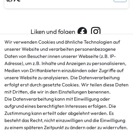
Liken und folgen
Wir verwenden Cookies und ähnliche Technologien auf
unserer Website und verarbeiten personenbezogene
Daten von Besucher:innen unserer Webseite (z.B. IP-
Kundenservice
Rechtliches
Adresse), um z.B. Inhalte und Anzeigen zu personalisieren,
AGB
+49 421 596586
Medien von Drittanbietern einzubinden oder Zugriffe auf
Impressum
Mo. - Fr. 9 - 16 Uhr
unsere Website zu analysieren. Die Datenverarbeitung
Datenschutzerklärung
erfolgt erst durch gesetzte Cookies. Wir teilen diese Daten
info@gameworld.de
Barrierefreiheitserklärung
mit Dritten, die wir in den Einstellungen benennen.
Kontaktformular
Widerrufs­recht
Die Datenverarbeitung kann mit Einwilligung oder
Vertrag widerrufen
aufgrund eines berechtigten Interesses erfolgen. Die
Zustimmung kann erteilt oder abgelehnt werden. Es
Informationen
Zahlungsmöglichkeiten
besteht das Recht, nicht einzuwilligen und die Einwilligung
Ankauf
zu einem späteren Zeitpunkt zu ändern oder zu widerrufen.
Über uns