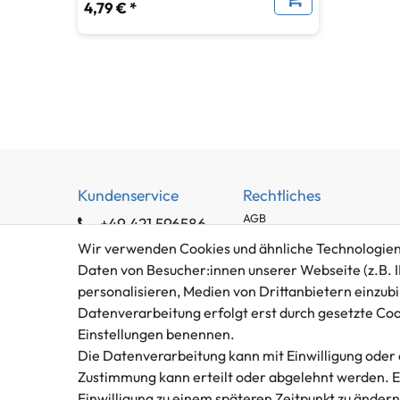
4,79 € *
Kundenservice
Rechtliches
AGB
+49 421 596586
Impressum
Mo. - Fr. 9 - 16 Uhr
Wir verwenden Cookies und ähnliche Technologien
Datenschutzerklärung
Daten von Besucher:innen unserer Webseite (z.B. I
info@gameworld.de
Barrierefreiheitserklärung
personalisieren, Medien von Drittanbietern einzubi
Kontaktformular
Datenverarbeitung erfolgt erst durch gesetzte Cooki
Widerrufs­recht
Einstellungen benennen.
Vertrag widerrufen
Die Datenverarbeitung kann mit Einwilligung oder 
Zustimmung kann erteilt oder abgelehnt werden. Es 
Einwilligung zu einem späteren Zeitpunkt zu änder