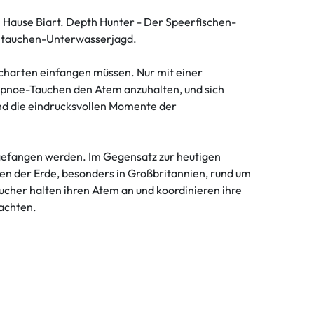
 Hause Biart. Depth Hunter - Der Speerfischen-
reitauchen-Unterwasserjagd.
scharten einfangen müssen. Nur mit einer
Apnoe-Tauchen den Atem anzuhalten, und sich
und die eindrucksvollen Momente der
 gefangen werden. Im Gegensatz zur heutigen
en der Erde, besonders in Großbritannien, rund um
ucher halten ihren Atem an und koordinieren ihre
bachten.