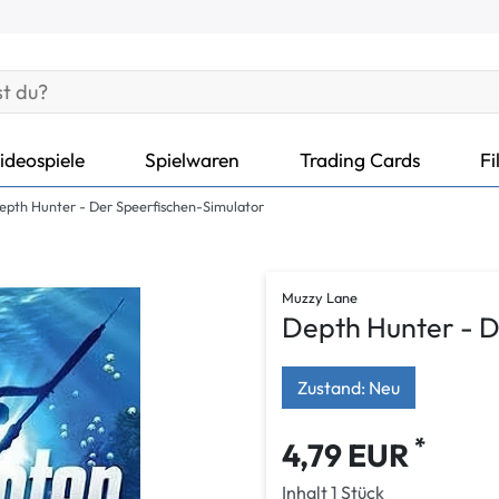
ideospiele
Spielwaren
Trading Cards
Fi
epth Hunter - Der Speerfischen-Simulator
Muzzy Lane
Depth Hunter - D
Zustand: Neu
*
4,79 EUR
Inhalt
1
Stück