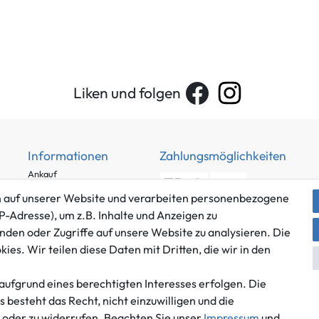
Liken und folgen
Informationen
Zahlungsmöglichkeiten
Ankauf
Über uns
 auf unserer Website und verarbeiten personenbezogene
Häufig gestellte Fragen
P-Adresse), um z.B. Inhalte und Anzeigen zu
Zahlung und Versand
nden oder Zugriffe auf unsere Website zu analysieren. Die
Mitglied im Händlerbund
es. Wir teilen diese Daten mit Dritten, die wir in den
Batterieentsorgung
aufgrund eines berechtigten Interesses erfolgen. Die
besteht das Recht, nicht einzuwilligen und die
n oder zu widerrufen. Beachten Sie unser
Impressum
und