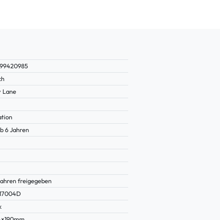
199420985
ch
 Lane
ation
b 6 Jahren
Jahren freigegeben
17004D
k
14×190mm