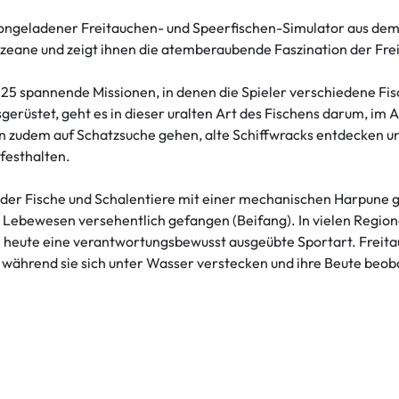
tiongeladener Freitauchen- und Speerfischen-Simulator aus dem
r Ozeane und zeigt ihnen die atemberaubende Faszination der F
 25 spannende Missionen, in denen die Spieler verschiedene Fi
üstet, geht es in dieser uralten Art des Fischens darum, im 
nen zudem auf Schatzsuche gehen, alte Schiffwracks entdecken 
festhalten.
ei der Fische und Schalentiere mit einer mechanischen Harpune
Lebewesen versehentlich gefangen (Beifang). In vielen Region
n heute eine verantwortungsbewusst ausgeübte Sportart. Freita
 während sie sich unter Wasser verstecken und ihre Beute beo