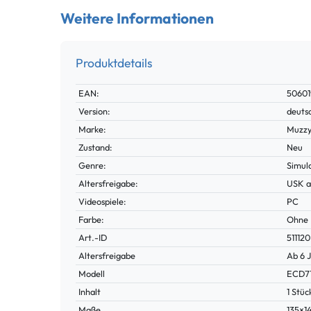
Weitere Informationen
Produktdetails
Technisches
Wert
EAN:
5060
Merkmal
Version:
deuts
Marke:
Muzzy
Zustand:
Neu
Genre:
Simul
Altersfreigabe:
USK a
Videospiele:
PC
Farbe:
Ohne
Technisches
Wert
Art.-ID
511120
Merkmal
Altersfreigabe
Ab 6 
Modell
ECD7
Inhalt
1 Stüc
Maße
135×