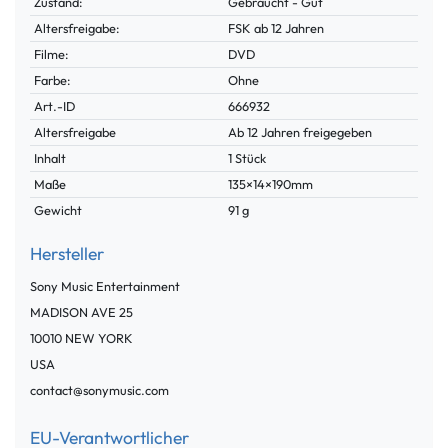
Zustand:
Gebraucht - Gut
Altersfreigabe:
FSK ab 12 Jahren
Filme:
DVD
Farbe:
Ohne
Technisches
Wert
Art.-ID
666932
Merkmal
Altersfreigabe
Ab 12 Jahren freigegeben
Inhalt
1 Stück
Maße
135×14×190mm
Gewicht
91 g
Hersteller
Sony Music Entertainment
MADISON AVE
25
10010
NEW YORK
USA
contact@sonymusic.com
EU-Verantwortlicher