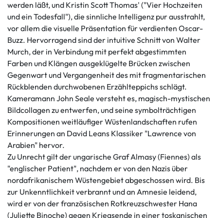
werden läßt, und Kristin Scott Thomas' ("Vier Hochzeiten
und ein Todesfall"), die sinnliche Intelligenz pur ausstrahlt,
vor allem die visuelle Präsentation für verdienten Oscar-
Buzz. Hervorragend sind der intuitive Schnitt von Walter
Murch, der in Verbindung mit perfekt abgestimmten
Farben und Klängen ausgeklügelte Brücken zwischen
Gegenwart und Vergangenheit des mit fragmentarischen
Rückblenden durchwobenen Erzählteppichs schlägt.
Kameramann John Seale versteht es, magisch-mystischen
Bildcollagen zu entwerfen, und seine symbolträchtigen
Kompositionen weitläufiger Wüstenlandschaften rufen
Erinnerungen an David Leans Klassiker "Lawrence von
Arabien" hervor.
Zu Unrecht gilt der ungarische Graf Almasy (Fiennes) als
"englischer Patient", nachdem er von den Nazis über
nordafrikanischem Wüstengebiet abgeschossen wird. Bis
zur Unkenntlichkeit verbrannt und an Amnesie leidend,
wird er von der französischen Rotkreuzschwester Hana
(Juliette Binoche) gegen Kriegsende in einer toskanischen