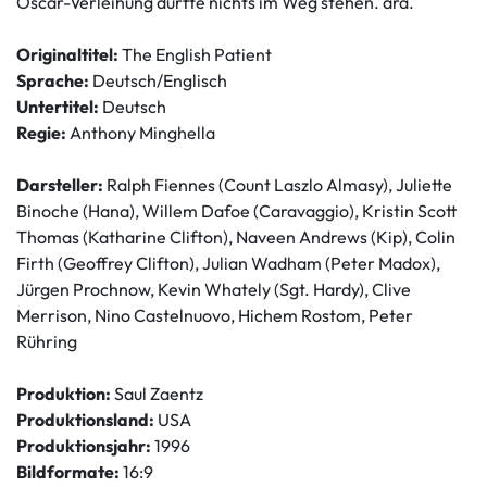
Oscar-Verleihung dürfte nichts im Weg stehen. ara.
Originaltitel:
The English Patient
Sprache:
Deutsch/Englisch
Untertitel:
Deutsch
Regie:
Anthony Minghella
Darsteller:
Ralph Fiennes (Count Laszlo Almasy), Juliette
Binoche (Hana), Willem Dafoe (Caravaggio), Kristin Scott
Thomas (Katharine Clifton), Naveen Andrews (Kip), Colin
Firth (Geoffrey Clifton), Julian Wadham (Peter Madox),
Jürgen Prochnow, Kevin Whately (Sgt. Hardy), Clive
Merrison, Nino Castelnuovo, Hichem Rostom, Peter
Rühring
Produktion:
Saul Zaentz
Produktionsland:
USA
Produktionsjahr:
1996
Bildformate:
16:9