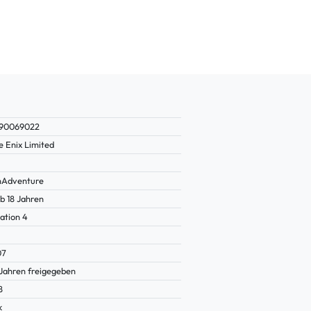
290069022
e Enix Limited
nAdventure
b 18 Jahren
ation 4
07
 Jahren freigegeben
8
k