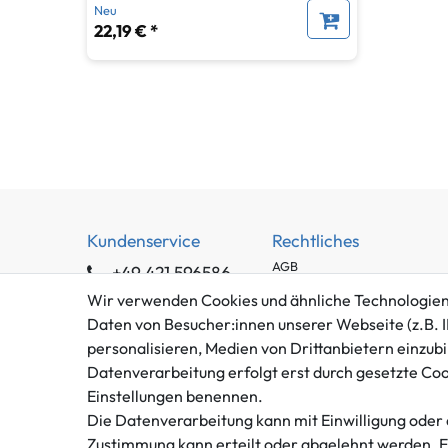
Neu
22,19 € *
Kundenservice
Rechtliches
AGB
+49 421 596586
Impressum
Mo. - Fr. 9 - 16 Uhr
Wir verwenden Cookies und ähnliche Technologien
Datenschutzerklärung
Daten von Besucher:innen unserer Webseite (z.B. I
info@gameworld.de
Barrierefreiheitserklärung
personalisieren, Medien von Drittanbietern einzubi
Kontaktformular
Datenverarbeitung erfolgt erst durch gesetzte Cooki
Widerrufs­recht
Einstellungen benennen.
Vertrag widerrufen
Die Datenverarbeitung kann mit Einwilligung oder 
Zustimmung kann erteilt oder abgelehnt werden. Es 