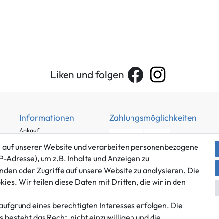
Liken und folgen
Informationen
Zahlungsmöglichkeiten
Ankauf
Über uns
 auf unserer Website und verarbeiten personenbezogene
Häufig gestellte Fragen
P-Adresse), um z.B. Inhalte und Anzeigen zu
Zahlung und Versand
nden oder Zugriffe auf unsere Website zu analysieren. Die
Mitglied im Händlerbund
es. Wir teilen diese Daten mit Dritten, die wir in den
Batterieentsorgung
aufgrund eines berechtigten Interesses erfolgen. Die
besteht das Recht, nicht einzuwilligen und die