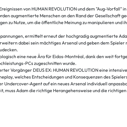
n Ereignissen von HUMAN REVOLUTION und dem "Aug-Vorfall" in
urden augmentierte Menschen an den Rand der Gesellschaft ge
en zu Nutze, um die öffentliche Meinung zu manipulieren und i
n Spannungen, ermittelt erneut der hochgradig augmentierte A
weitern dabei sein mächtiges Arsenal und geben dem Spieler 
udecken.
gisch eine neue Ära für Eidos-Montréal, dank den weit fortg
Hochleistungs-PCs zugeschnitten wurde.
erter Vorgänger DEUS EX: HUMAN REVOLUTION eine intensive, 
lay, welches Entscheidungen und Konsequenzen des Spielers in 
ener Undercover-Agent auf ein neues Arsenal individuell anpa
eit, muss Adam die richtige Herangehensweise und die richtig