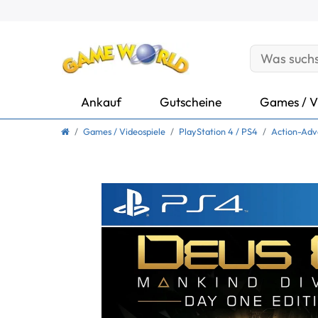
Ankauf
Gutscheine
Games / V
Games / Videospiele
PlayStation 4 / PS4
Action-Adv