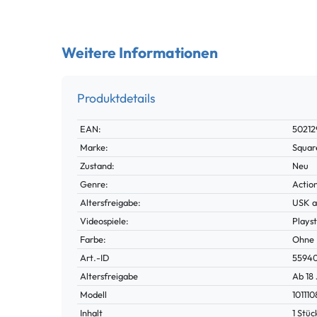
Weitere Informationen
Produktdetails
Technisches
Wert
EAN:
5021
Merkmal
Marke:
Squar
Zustand:
Neu
Genre:
Actio
Altersfreigabe:
USK a
Videospiele:
Playst
Farbe:
Ohne
Technisches
Wert
Art.-ID
5594
Merkmal
Altersfreigabe
Ab 18
Modell
101110
Inhalt
1 Stüc