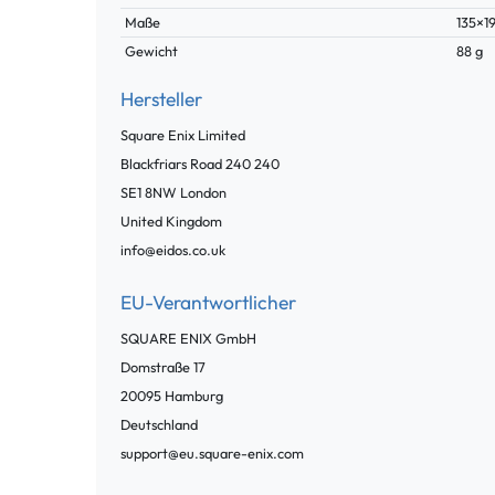
Maße
135×1
Gewicht
88 g
Hersteller
Square Enix Limited
Blackfriars Road 240
240
SE1 8NW
London
United Kingdom
info@eidos.co.uk
EU-Verantwortlicher
SQUARE ENIX GmbH
Domstraße
17
20095
Hamburg
Deutschland
support@eu.square-enix.com