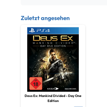
Zuletzt angesehen
Deus Ex: Mankind Divided - Day One
Edition