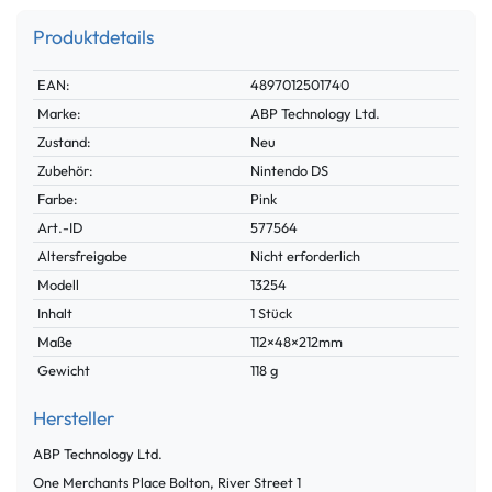
Produktdetails
Technisches
Wert
EAN:
4897012501740
Merkmal
Marke:
ABP Technology Ltd.
Zustand:
Neu
Zubehör:
Nintendo DS
Farbe:
Pink
Technisches
Wert
Art.-ID
577564
Merkmal
Altersfreigabe
Nicht erforderlich
Modell
13254
Inhalt
1 Stück
Maße
112×48×212mm
Gewicht
118 g
Hersteller
ABP Technology Ltd.
One Merchants Place Bolton, River Street
1