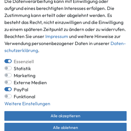
Die Datenverarbeitung kann mit Einwilligung oder
Vertrag widerrufen
aufgrund eines berechtigten Interesses erfolgen. Die
Informationen
Zahlungsmöglichkeiten
Zustimmung kann erteilt oder abgelehnt werden. Es
besteht das Recht, nicht einzuwilligen und die Einwilligung
Ankauf
zu einem späteren Zeitpunkt zu ändern oder zu widerrufen.
Über uns
Beachten Sie unser
Impressum
und weitere Hinweise zur
Häufig gestellte Fragen
Verwendung personenbezogener Daten in unserer
Daten­
Zahlung und Versand
Mitglied im Händlerbund
schutz­erklärung
.
Batterieentsorgung
Essenziell
Statistik
Marketing
Externe Medien
Versand innerhalb Deutschlands.
PayPal
*Alle Preise inkl. gesetzlicher MwSt.,
zzgl. Versandkosten
.
Funktional
** gilt für Lieferungen innerhalb Deutschlands, Lieferzeiten für andere
Weitere Einstellungen
Länder entnehmen Sie bitte der Schaltfläche mit den
Versandinformationen.
Alle akzeptieren
© Game World 2026 | Alle Rechte vorbehalten.
Alle ablehnen