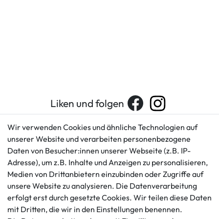
Liken und folgen
Wir verwenden Cookies und ähnliche Technologien auf
unserer Website und verarbeiten personenbezogene
Kundenservice
Rechtliches
Daten von Besucher:innen unserer Webseite (z.B. IP-
AGB
+49 421 596586
Adresse), um z.B. Inhalte und Anzeigen zu personalisieren,
Impressum
Medien von Drittanbietern einzubinden oder Zugriffe auf
Mo. - Fr. 9 - 16 Uhr
Datenschutzerklärung
unsere Website zu analysieren. Die Datenverarbeitung
info@gameworld.de
erfolgt erst durch gesetzte Cookies. Wir teilen diese Daten
Barrierefreiheitserklärung
Kontaktformular
mit Dritten, die wir in den Einstellungen benennen.
Widerrufs­recht