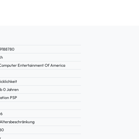
19188780
ch
Computer Entertainment Of America
cklichkeit
b 0 Jahren
tation PSP
96
Altersbeschränkung
80
k