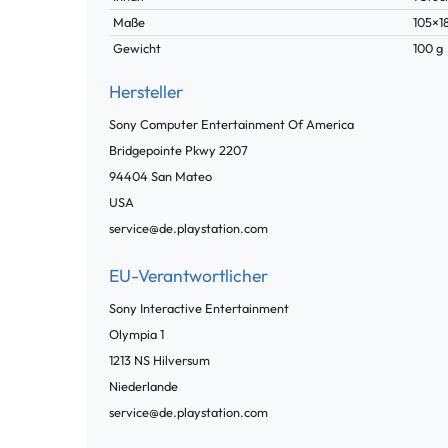
Maße
105×
Gewicht
100 g
Hersteller
Sony Computer Entertainment Of America
Bridgepointe Pkwy
2207
94404
San Mateo
USA
service@de.playstation.com
EU-Verantwortlicher
Sony Interactive Entertainment
Olympia
1
1213 NS
Hilversum
Niederlande
service@de.playstation.com