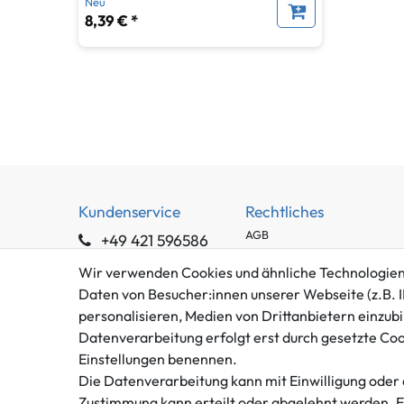
Neu
8,39 € *
Kundenservice
Rechtliches
AGB
+49 421 596586
Impressum
Mo. - Fr. 9 - 16 Uhr
Wir verwenden Cookies und ähnliche Technologien
Datenschutzerklärung
Daten von Besucher:innen unserer Webseite (z.B. I
info@gameworld.de
Barrierefreiheitserklärung
personalisieren, Medien von Drittanbietern einzubi
Kontaktformular
Widerrufs­recht
Datenverarbeitung erfolgt erst durch gesetzte Cooki
Vertrag widerrufen
Einstellungen benennen.
Die Datenverarbeitung kann mit Einwilligung oder 
Zustimmung kann erteilt oder abgelehnt werden. Es 