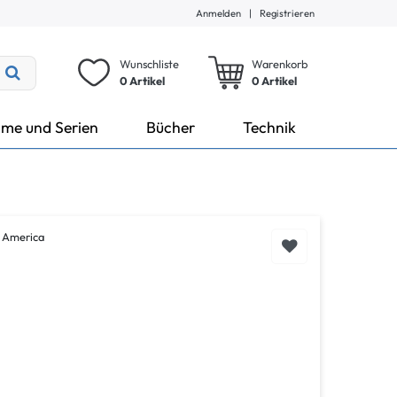
Anmelden
|
Registrieren
Wunschliste
Warenkorb
0 Artikel
0
Artikel
lme und Serien
Bücher
Technik
 America