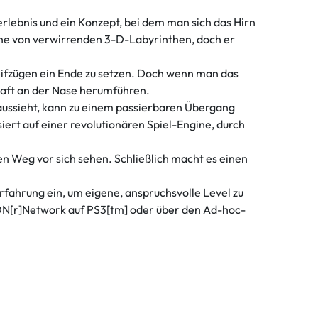
rlebnis und ein Konzept, bei dem man sich das Hirn
eihe von verwirrenden 3-D-Labyrinthen, doch er
eifzügen ein Ende zu setzen. Doch wenn man das
haft an der Nase herumführen.
 aussieht, kann zu einem passierbaren Übergang
ert auf einer revolutionären Spiel-Engine, durch
en Weg vor sich sehen. Schließlich macht es einen
rfahrung ein, um eigene, anspruchsvolle Level zu
ION[r]Network auf PS3[tm] oder über den Ad-hoc-