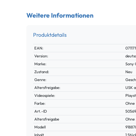
Weitere Informationen
Produktdetails
Technisches
Wert
EAN:
07117
Merkmal
Version:
deuts
Marke:
Sony 
Zustand:
Neu
Genre:
Geschi
Altersfreigabe:
USK a
Videospiele:
Plays
Farbe:
Ohne
Technisches
Wert
Art.-ID
5056
Merkmal
Altersfreigabe
Ohne 
Modell
91887
Inhalt
1 Stüc