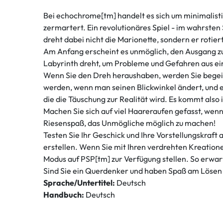
Bei echochrome[tm] handelt es sich um minimalistis
zermartert. Ein revolutionäres Spiel - im wahrsten
dreht dabei nicht die Marionette, sondern er rotier
Am Anfang erscheint es unmöglich, den Ausgang zu
Labyrinth dreht, um Probleme und Gefahren aus ei
Wenn Sie den Dreh heraushaben, werden Sie begeist
werden, wenn man seinen Blickwinkel ändert, und es
die die Täuschung zur Realität wird. Es kommt also
Machen Sie sich auf viel Haareraufen gefasst, wenn
Riesenspaß, das Unmögliche möglich zu machen!
Testen Sie Ihr Geschick und Ihre Vorstellungskraft
erstellen. Wenn Sie mit Ihren verdrehten Kreatio
Modus auf PSP[tm] zur Verfügung stellen. So erwa
Sind Sie ein Querdenker und haben Spaß am Lösen 
Sprache/Untertitel:
Deutsch
Handbuch:
Deutsch