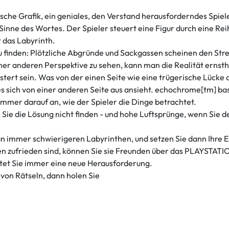
che Grafik, ein geniales, den Verstand herausforderndes Spiele
 Sinne des Wortes. Der Spieler steuert eine Figur durch eine R
t das Labyrinth.
 finden: Plötzliche Abgründe und Sackgassen scheinen den Str
ner anderen Perspektive zu sehen, kann man die Realität ernst
ert sein. Was von der einen Seite wie eine trügerische Lücke
 sich von einer anderen Seite aus ansieht. echochrome[tm] basi
 immer darauf an, wie der Spieler die Dinge betrachtet.
 Sie die Lösung nicht finden - und hohe Luftsprünge, wenn Sie d
 an immer schwierigeren Labyrinthen, und setzen Sie dann Ihre E
nen zufrieden sind, können Sie sie Freunden über das PLAYSTAT
rtet Sie immer eine neue Herausforderung.
von Rätseln, dann holen Sie