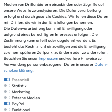
Impressum
Medien von Drittanbietern einzubinden oder Zugriffe auf
Mo. - Fr. 9 - 16 Uhr
Datenschutzerklärung
unsere Website zu analysieren. Die Datenverarbeitung
info@gameworld.de
Barrierefreiheitserklärung
erfolgt erst durch gesetzte Cookies. Wir teilen diese Daten
Kontaktformular
mit Dritten, die wir in den Einstellungen benennen.
Widerrufs­recht
Die Datenverarbeitung kann mit Einwilligung oder
Vertrag widerrufen
aufgrund eines berechtigten Interesses erfolgen. Die
Informationen
Zahlungsmöglichkeiten
Zustimmung kann erteilt oder abgelehnt werden. Es
Ankauf
besteht das Recht, nicht einzuwilligen und die Einwilligung
zu einem späteren Zeitpunkt zu ändern oder zu widerrufen.
Über uns
Beachten Sie unser
Impressum
und weitere Hinweise zur
Häufig gestellte Fragen
Verwendung personenbezogener Daten in unserer
Daten­
Zahlung und Versand
Mitglied im Händlerbund
schutz­erklärung
.
Batterieentsorgung
Essenziell
Statistik
Marketing
Externe Medien
Versand innerhalb Deutschlands.
PayPal
*Alle Preise inkl. gesetzlicher MwSt.,
zzgl. Versandkosten
.
Funktional