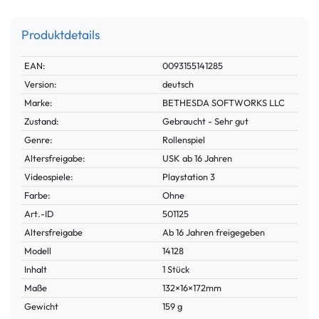
Produktdetails
Technisches
Wert
EAN:
0093155141285
Merkmal
Version:
deutsch
Marke:
BETHESDA SOFTWORKS LLC
Zustand:
Gebraucht - Sehr gut
Genre:
Rollenspiel
Altersfreigabe:
USK ab 16 Jahren
Videospiele:
Playstation 3
Farbe:
Ohne
Technisches
Wert
Art.-ID
501125
Merkmal
Altersfreigabe
Ab 16 Jahren freigegeben
Modell
14128
Inhalt
1 Stück
Maße
132×16×172mm
Gewicht
159 g