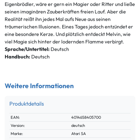
Eigenbrödler, wäre er gern ein Magier oder Ritter und ließe
seinen imaginären Zauberkräften freien Lauf. Aber die
Realität reißt ihn jedes Mal aufs Neue aus seinen
träumerischen Illusionen. Eines Tages jedoch entzündet er
eine besondere Kerze. Und plötzlich entdeckt Melvin, wie
viel Magie sich hinter der lodernden Flamme verbirgt.
Sprache/Untertitel:
Deutsch
Handbuch:
Deutsch
Weitere Informationen
Produktdetails
Technisches
Wert
EAN:
4014658405700
Merkmal
Version:
deutsch
Marke:
Atari SA