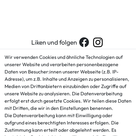
Liken und folgen
Wir verwenden Cookies und ähnliche Technologien auf
unserer Website und verarbeiten personenbezogene
Kundenservice
Rechtliches
Daten von Besucher:innen unserer Webseite (z.B. IP-
AGB
+49 421 596586
Adresse), um z.B. Inhalte und Anzeigen zu personalisieren,
Impressum
Medien von Drittanbietern einzubinden oder Zugriffe auf
Mo. - Fr. 9 - 16 Uhr
Datenschutzerklärung
unsere Website zu analysieren. Die Datenverarbeitung
info@gameworld.de
erfolgt erst durch gesetzte Cookies. Wir teilen diese Daten
Barrierefreiheitserklärung
Kontaktformular
mit Dritten, die wir in den Einstellungen benennen.
Widerrufs­recht
Die Datenverarbeitung kann mit Einwilligung oder
Vertrag widerrufen
aufgrund eines berechtigten Interesses erfolgen. Die
Informationen
Zahlungsmöglichkeiten
Zustimmung kann erteilt oder abgelehnt werden. Es