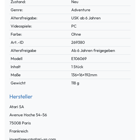
Zustand:
Neu
Genre:
Adventure
Altersfreigabe:
USK ab 6 Jahren
Videospiele:
PC
Farbe:
Ohne
Technisches
Wert
Art.-ID
269380
Merkmal
Altersfreigabe
Ab 6 Jahren freigegeben
Modell
E106069
Inhalt
1 Stück
Maße
136×16×192mm
Gewicht
118 g
Hersteller
Atari SA
Avenue Hoche
54-56
75008
Paris
Frankreich
investisseur@atari-sa.com