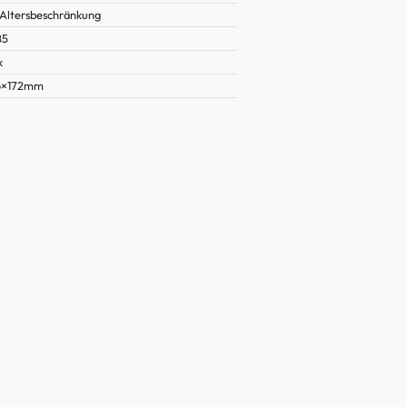
Altersbeschränkung
85
k
6×172mm