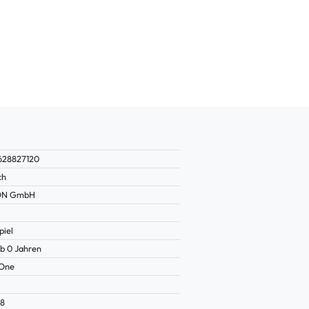
628827120
ch
ON GmbH
piel
b 0 Jahren
 One
78