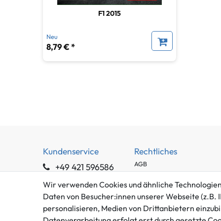
F1 2015
Neu
8,79 € *
Kundenservice
Rechtliches
AGB
+49 421 596586
Impressum
Mo. - Fr. 9 - 16 Uhr
Wir verwenden Cookies und ähnliche Technologien
Datenschutzerklärung
Daten von Besucher:innen unserer Webseite (z.B. I
info@gameworld.de
Barrierefreiheitserklärung
personalisieren, Medien von Drittanbietern einzubi
Kontaktformular
Widerrufs­recht
Datenverarbeitung erfolgt erst durch gesetzte Cooki