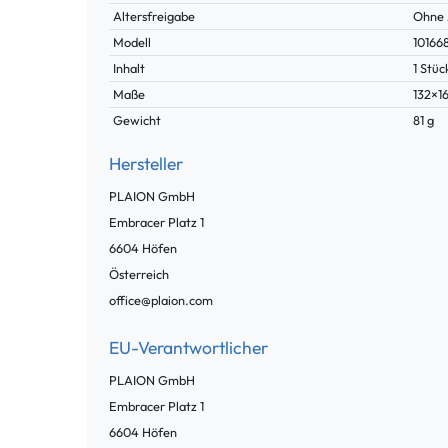
Merkmal
Altersfreigabe
Ohne 
Modell
10166
Inhalt
1 Stüc
Maße
132×1
Gewicht
81 g
Hersteller
PLAION GmbH
Embracer Platz
1
6604
Höfen
Österreich
office@plaion.com
EU-Verantwortlicher
PLAION GmbH
Embracer Platz
1
6604
Höfen