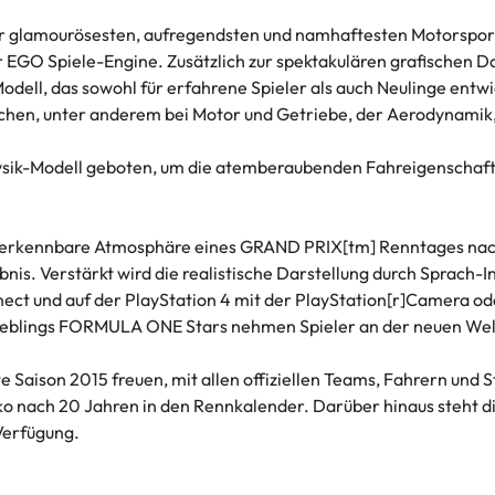
er glamourösesten, aufregendsten und namhaftesten Motorsports
GO Spiele-Engine. Zusätzlich zur spektakulären grafischen Dar
dell, das sowohl für erfahrene Spieler als auch Neulinge entw
chen, unter anderem bei Motor und Getriebe, der Aerodynamik,
ysik-Modell geboten, um die atemberaubenden Fahreigenschafte
verkennbare Atmosphäre eines GRAND PRIX[tm] Renntages nachb
rlebnis. Verstärkt wird die realistische Darstellung durch Sprac
nect und auf der PlayStation 4 mit der PlayStation[r]Camera 
ieblings FORMULA ONE Stars nehmen Spieler an der neuen Weltm
ete Saison 2015 freuen, mit allen offiziellen Teams, Fahrern
ko nach 20 Jahren in den Rennkalender. Darüber hinaus ste
Verfügung.