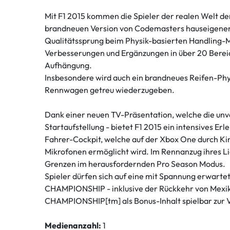
Mit F1 2015 kommen die Spieler der realen Welt d
brandneuen Version von Codemasters hauseigener E
Qualitätssprung beim Physik-basierten Handling-Mo
Verbesserungen und Ergänzungen in über 20 Berei
Aufhängung.
Insbesondere wird auch ein brandneues Reifen-Ph
Rennwagen getreu wiederzugeben.
Dank einer neuen TV-Präsentation, welche die un
Startaufstellung - bietet F1 2015 ein intensives E
Fahrer-Cockpit, welche auf der Xbox One durch Ki
Mikrofonen ermöglicht wird. Im Rennanzug ihres L
Grenzen im herausfordernden Pro Season Modus.
Spieler dürfen sich auf eine mit Spannung erwart
CHAMPIONSHIP - inklusive der Rückkehr von Mexi
CHAMPIONSHIP[tm] als Bonus-Inhalt spielbar zur 
Medienanzahl:
1