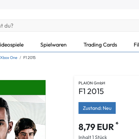
ideospiele
Spielwaren
Trading Cards
Fi
 Xbox One
F1 2015
PLAION GmbH
F1 2015
Zustand: Neu
*
8,79 EUR
Inhalt
1
Stück