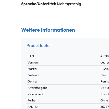
Sprache/Untertitel:
Mehrsprachig
Weitere Informationen
Produktdetails
Technisches
Wert
EAN:
4020
Merkmal
Version:
deuts
Marke:
PLAI
Zustand:
Neu
Genre:
Renns
Altersfreigabe:
USK a
Videospiele:
Xbox
Farbe:
Ohne
Technisches
Wert
Art.-ID
5577