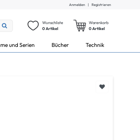
Anmelden
|
Registrieren
Wunschliste
Warenkorb
0 Artikel
0
Artikel
lme und Serien
Bücher
Technik