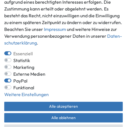
aufgrund eines berechtigten Interesses erfolgen. Die
Informationen
Zahlungsmöglichkeiten
Zustimmung kann erteilt oder abgelehnt werden. Es
besteht das Recht, nicht einzuwilligen und die Einwilligung
Ankauf
zu einem späteren Zeitpunkt zu ändern oder zu widerrufen.
Über uns
Beachten Sie unser
Impressum
und weitere Hinweise zur
Häufig gestellte Fragen
Verwendung personenbezogener Daten in unserer
Daten­
Zahlung und Versand
Mitglied im Händlerbund
schutz­erklärung
.
Batterieentsorgung
Essenziell
Statistik
Marketing
Externe Medien
Versand innerhalb Deutschlands.
PayPal
*Alle Preise inkl. gesetzlicher MwSt.,
zzgl. Versandkosten
.
Funktional
** gilt für Lieferungen innerhalb Deutschlands, Lieferzeiten für andere
Weitere Einstellungen
Länder entnehmen Sie bitte der Schaltfläche mit den
Versandinformationen.
Alle akzeptieren
© Game World 2026 | Alle Rechte vorbehalten.
Alle ablehnen