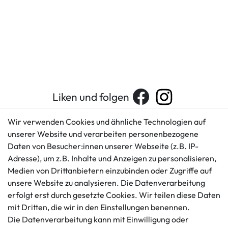
Liken und folgen
Wir verwenden Cookies und ähnliche Technologien auf
unserer Website und verarbeiten personenbezogene
Kundenservice
Rechtliches
Daten von Besucher:innen unserer Webseite (z.B. IP-
AGB
+49 421 596586
Adresse), um z.B. Inhalte und Anzeigen zu personalisieren,
Impressum
Medien von Drittanbietern einzubinden oder Zugriffe auf
Mo. - Fr. 9 - 16 Uhr
Datenschutzerklärung
unsere Website zu analysieren. Die Datenverarbeitung
info@gameworld.de
erfolgt erst durch gesetzte Cookies. Wir teilen diese Daten
Barrierefreiheitserklärung
Kontaktformular
mit Dritten, die wir in den Einstellungen benennen.
Widerrufs­recht
Die Datenverarbeitung kann mit Einwilligung oder
Vertrag widerrufen