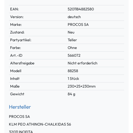
Technisches
Wert
EAN:
5201184882580
Merkmal
Version:
deutsch
Marke:
PROCOS SA
Zustand:
Neu
Partyartikel:
Teller
Farbe:
Ohne
Technisches
Wert
Art.-ID
566072
Merkmal
Altersfreigabe
Nicht erforderlich
Modell
88258
Inhalt
1 Stück
Maße
230×25×230mm
Gewicht
84 g
Hersteller
PROCOS SA
KLM PEO ATHINON-CHALKIDAS
56
32011
INOFITA