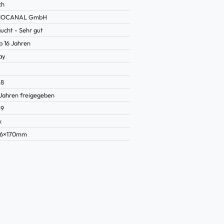
ch
IOCANAL GmbH
ucht - Sehr gut
b 16 Jahren
ay
48
 Jahren freigegeben
39
k
26×170mm