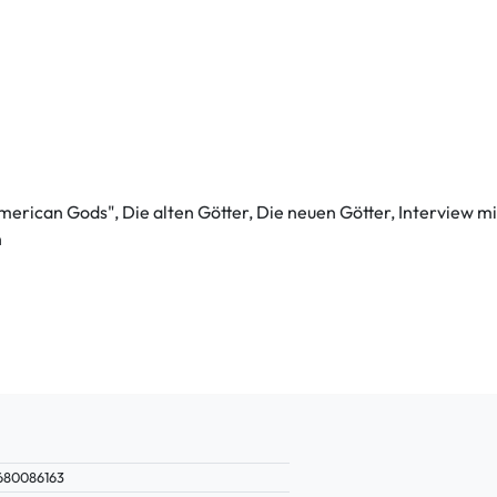
erican Gods", Die alten Götter, Die neuen Götter, Interview mi
h
680086163