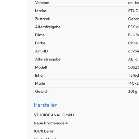
Merkmal
Version:
deuts
Marke:
STUD
Zustand:
Gebra
Altersfreigabe:
FSK a
Filme:
Blu-R
Farbe:
Ohne
Technisches
Wert
Art.-ID
6593
Merkmal
Altersfreigabe
Ab 16
Modell
5062
Inhalt
1 Stüc
Maße
140×
Gewicht
301 g
Hersteller
STUDIOCANAL GmbH
Neue Promenade
4
10178
Berlin