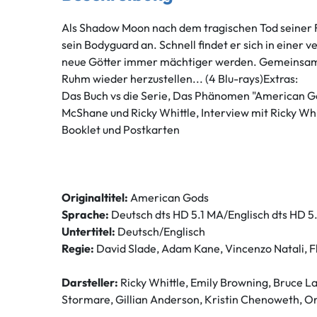
Als Shadow Moon nach dem tragischen Tod seiner Fr
sein Bodyguard an. Schnell findet er sich in einer
neue Götter immer mächtiger werden. Gemeinsam be
Ruhm wieder herzustellen... (4 Blu-rays)Extras:
Das Buch vs die Serie, Das Phänomen "American Gods
McShane und Ricky Whittle, Interview mit Ricky Wh
Booklet und Postkarten
Originaltitel:
American Gods
Sprache:
Deutsch dts HD 5.1 MA/Englisch dts HD 5
Untertitel:
Deutsch/Englisch
Regie:
David Slade, Adam Kane, Vincenzo Natali, Fl
Darsteller:
Ricky Whittle, Emily Browning, Bruce L
Stormare, Gillian Anderson, Kristin Chenoweth, O