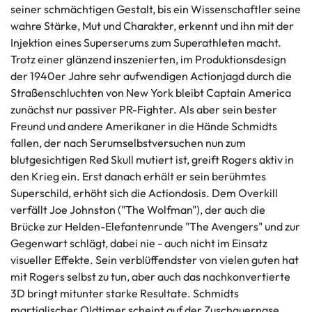
seiner schmächtigen Gestalt, bis ein Wissenschaftler seine
wahre Stärke, Mut und Charakter, erkennt und ihn mit der
Injektion eines Superserums zum Superathleten macht.
Trotz einer glänzend inszenierten, im Produktionsdesign
der 1940er Jahre sehr aufwendigen Actionjagd durch die
Straßenschluchten von New York bleibt Captain America
zunächst nur passiver PR-Fighter. Als aber sein bester
Freund und andere Amerikaner in die Hände Schmidts
fallen, der nach Serumselbstversuchen nun zum
blutgesichtigen Red Skull mutiert ist, greift Rogers aktiv in
den Krieg ein. Erst danach erhält er sein berühmtes
Superschild, erhöht sich die Actiondosis. Dem Overkill
verfällt Joe Johnston ("The Wolfman"), der auch die
Brücke zur Helden-Elefantenrunde "The Avengers" und zur
Gegenwart schlägt, dabei nie - auch nicht im Einsatz
visueller Effekte. Sein verblüffendster von vielen guten hat
mit Rogers selbst zu tun, aber auch das nachkonvertierte
3D bringt mitunter starke Resultate. Schmidts
martialischer Oldtimer scheint auf der Zuschauernase