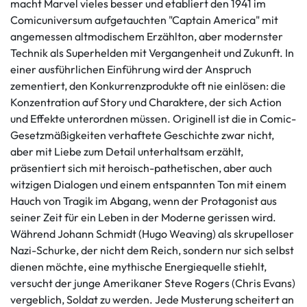
macht Marvel vieles besser und etabliert den 1941 im
Comicuniversum aufgetauchten "Captain America" mit
angemessen altmodischem Erzählton, aber modernster
Technik als Superhelden mit Vergangenheit und Zukunft. In
einer ausführlichen Einführung wird der Anspruch
zementiert, den Konkurrenzprodukte oft nie einlösen: die
Konzentration auf Story und Charaktere, der sich Action
und Effekte unterordnen müssen. Originell ist die in Comic-
Gesetzmäßigkeiten verhaftete Geschichte zwar nicht,
aber mit Liebe zum Detail unterhaltsam erzählt,
präsentiert sich mit heroisch-pathetischen, aber auch
witzigen Dialogen und einem entspannten Ton mit einem
Hauch von Tragik im Abgang, wenn der Protagonist aus
seiner Zeit für ein Leben in der Moderne gerissen wird.
Während Johann Schmidt (Hugo Weaving) als skrupelloser
Nazi-Schurke, der nicht dem Reich, sondern nur sich selbst
dienen möchte, eine mythische Energiequelle stiehlt,
versucht der junge Amerikaner Steve Rogers (Chris Evans)
vergeblich, Soldat zu werden. Jede Musterung scheitert an