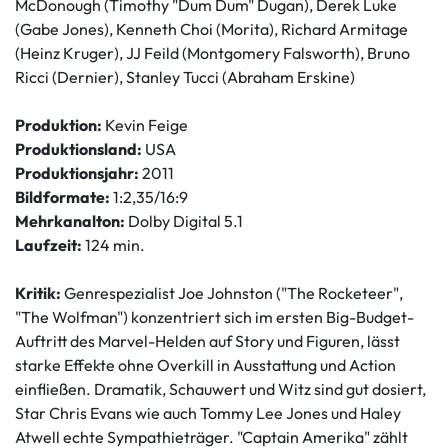
McDonough (Timothy "Dum Dum" Dugan), Derek Luke
(Gabe Jones), Kenneth Choi (Morita), Richard Armitage
(Heinz Kruger), JJ Feild (Montgomery Falsworth), Bruno
Ricci (Dernier), Stanley Tucci (Abraham Erskine)
Produktion:
Kevin Feige
Produktionsland:
USA
Produktionsjahr:
2011
Bildformate:
1:2,35/16:9
Mehrkanalton:
Dolby Digital 5.1
Laufzeit:
124 min.
Kritik:
Genrespezialist Joe Johnston ("The Rocketeer",
"The Wolfman") konzentriert sich im ersten Big-Budget-
Auftritt des Marvel-Helden auf Story und Figuren, lässt
starke Effekte ohne Overkill in Ausstattung und Action
einfließen. Dramatik, Schauwert und Witz sind gut dosiert,
Star Chris Evans wie auch Tommy Lee Jones und Haley
Atwell echte Sympathieträger. "Captain Amerika" zählt