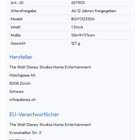
Technisches
Wert
Art.-ID
657903
Merkmal
Altersfreigabe
Ab 12 Jahren freigegeben
Modell
BGY0123304
Inhalt
1 Stück
Maße
136×9×171mm
Gewicht
127 g
Hersteller
The Walt Disney Studios Home Entertainment
Höschgasse
45
8008
Zürich
Schweiz
info@disney.ch
EU-Verantwortlicher
The Walt Disney Studios Home Entertainment
Kronstadter Str.
9