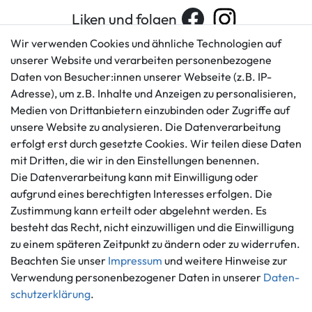
Liken und folgen
Wir verwenden Cookies und ähnliche Technologien auf
unserer Website und verarbeiten personenbezogene
Daten von Besucher:innen unserer Webseite (z.B. IP-
Kundenservice
Rechtliches
Adresse), um z.B. Inhalte und Anzeigen zu personalisieren,
AGB
+49 421 596586
Medien von Drittanbietern einzubinden oder Zugriffe auf
Impressum
Mo. - Fr. 9 - 16 Uhr
unsere Website zu analysieren. Die Datenverarbeitung
Datenschutzerklärung
erfolgt erst durch gesetzte Cookies. Wir teilen diese Daten
info@gameworld.de
Barrierefreiheitserklärung
mit Dritten, die wir in den Einstellungen benennen.
Kontaktformular
Widerrufs­recht
Die Datenverarbeitung kann mit Einwilligung oder
Vertrag widerrufen
aufgrund eines berechtigten Interesses erfolgen. Die
Zustimmung kann erteilt oder abgelehnt werden. Es
Informationen
Zahlungsmöglichkeiten
besteht das Recht, nicht einzuwilligen und die Einwilligung
Ankauf
zu einem späteren Zeitpunkt zu ändern oder zu widerrufen.
Über uns
Beachten Sie unser
Impressum
und weitere Hinweise zur
Häufig gestellte Fragen
Verwendung personenbezogener Daten in unserer
Daten­
Zahlung und Versand
schutz­erklärung
.
Mitglied im Händlerbund
Batterieentsorgung