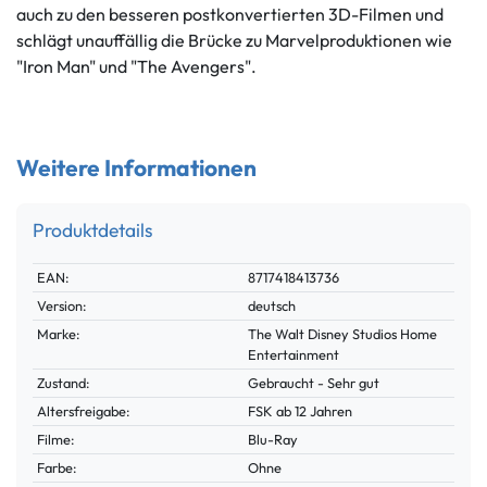
auch zu den besseren postkonvertierten 3D-Filmen und
schlägt unauffällig die Brücke zu Marvelproduktionen wie
"Iron Man" und "The Avengers".
Weitere Informationen
Produktdetails
Technisches
Wert
EAN:
8717418413736
Merkmal
Version:
deutsch
Marke:
The Walt Disney Studios Home
Entertainment
Zustand:
Gebraucht - Sehr gut
Altersfreigabe:
FSK ab 12 Jahren
Filme:
Blu-Ray
Farbe:
Ohne