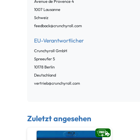
Avenue de Provence
4
1007
Lausanne
Schweiz
feedback@crunchyroll.com
EU-Verantwortlicher
Crunchyroll GmbH
Spreeufer
5
10178
Berlin
Deutschland
vertrieb@crunchyroll.com
Zuletzt angesehen