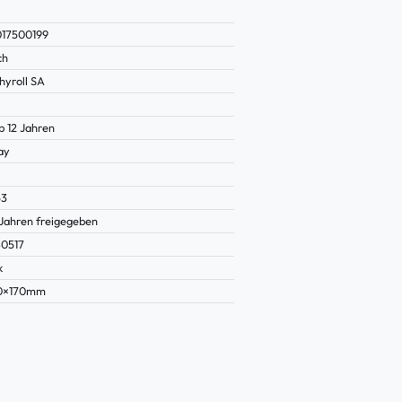
17500199
ch
hyroll SA
b 12 Jahren
ay
53
 Jahren freigegeben
0517
k
10×170mm