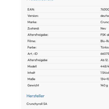
Technisches
Wert
EAN:
76300
Merkmal
Version:
deuts
Marke:
Crunc
Zustand:
Neu
Altersfreigabe:
FSK a
Filme:
Blu-R
Farbe:
Türkis
Technisches
Wert
Art.-ID
6607
Merkmal
Altersfreigabe
Ab 12
Modell
448/4
Inhalt
1 Stüc
Maße
134×
Gewicht
140 g
Hersteller
Crunchyroll SA