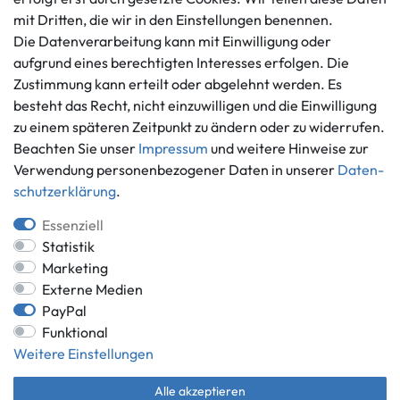
Kontaktformular
mit Dritten, die wir in den Einstellungen benennen.
Widerrufs­recht
Die Datenverarbeitung kann mit Einwilligung oder
Vertrag widerrufen
aufgrund eines berechtigten Interesses erfolgen. Die
Informationen
Zahlungsmöglichkeiten
Zustimmung kann erteilt oder abgelehnt werden. Es
Ankauf
besteht das Recht, nicht einzuwilligen und die Einwilligung
zu einem späteren Zeitpunkt zu ändern oder zu widerrufen.
Über uns
Beachten Sie unser
Impressum
und weitere Hinweise zur
Häufig gestellte Fragen
Verwendung personenbezogener Daten in unserer
Daten­
Zahlung und Versand
Mitglied im Händlerbund
schutz­erklärung
.
Batterieentsorgung
Essenziell
Statistik
Marketing
Externe Medien
Versand innerhalb Deutschlands.
PayPal
*Alle Preise inkl. gesetzlicher MwSt.,
zzgl. Versandkosten
.
Funktional
** gilt für Lieferungen innerhalb Deutschlands, Lieferzeiten für andere
Weitere Einstellungen
Länder entnehmen Sie bitte der Schaltfläche mit den
Versandinformationen.
Alle akzeptieren