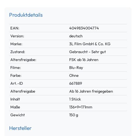
Produktdetails
Technisches
Wert
EAN:
4049834004774
Merkmal
Version:
deutsch
Marke:
3L Film GmbH & Co. KG
Zustand:
Gebraucht - Sehr gut
Altersfreigabe:
FSK ab 16 Jahren
Filme:
Blu-Ray
Farbe:
Ohne
Technisches
Wert
Art.-ID
667889
Merkmal
Altersfreigabe
Ab 16 Jahren freigegeben
Inhalt
1 Stück
Maße
136×9×171mm
Gewicht
150 g
Hersteller