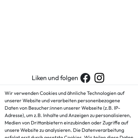
Liken und folgen
Wir verwenden Cookies und ähnliche Technologien auf
unserer Website und verarbeiten personenbezogene
Kundenservice
Rechtliches
Daten von Besucher:innen unserer Webseite (z.B. IP-
AGB
+49 421 596586
Adresse), um z.B. Inhalte und Anzeigen zu personalisieren,
Impressum
Medien von Drittanbietern einzubinden oder Zugriffe auf
Mo. - Fr. 9 - 16 Uhr
Datenschutzerklärung
unsere Website zu analysieren. Die Datenverarbeitung
info@gameworld.de
erfolgt erst durch gesetzte Cookies. Wir teilen diese Daten
Barrierefreiheitserklärung