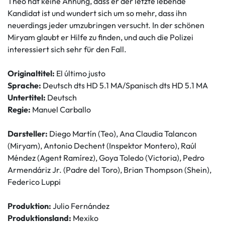
Theo hat keine Ahnung, dass er der letzte lebende
Kandidat ist und wundert sich um so mehr, dass ihn
neuerdings jeder umzubringen versucht. In der schönen
Miryam glaubt er Hilfe zu finden, und auch die Polizei
interessiert sich sehr für den Fall.
Originaltitel:
El último justo
Sprache:
Deutsch dts HD 5.1 MA/Spanisch dts HD 5.1 MA
Untertitel:
Deutsch
Regie:
Manuel Carballo
Darsteller:
Diego Martín (Teo), Ana Claudia Talancon
(Miryam), Antonio Dechent (Inspektor Montero), Raúl
Méndez (Agent Ramírez), Goya Toledo (Victoria), Pedro
Armendáriz Jr. (Padre del Toro), Brian Thompson (Shein),
Federico Luppi
Produktion:
Julio Fernández
Produktionsland:
Mexiko