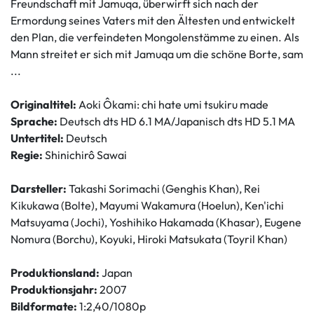
Freundschaft mit Jamuqa, überwirft sich nach der
Ermordung seines Vaters mit den Ältesten und entwickelt
den Plan, die verfeindeten Mongolenstämme zu einen. Als
Mann streitet er sich mit Jamuqa um die schöne Borte, sam
...
Originaltitel:
Aoki Ôkami: chi hate umi tsukiru made
Sprache:
Deutsch dts HD 6.1 MA/Japanisch dts HD 5.1 MA
Untertitel:
Deutsch
Regie:
Shinichirô Sawai
Darsteller:
Takashi Sorimachi (Genghis Khan), Rei
Kikukawa (Bolte), Mayumi Wakamura (Hoelun), Ken'ichi
Matsuyama (Jochi), Yoshihiko Hakamada (Khasar), Eugene
Nomura (Borchu), Koyuki, Hiroki Matsukata (Toyril Khan)
Produktionsland:
Japan
Produktionsjahr:
2007
Bildformate:
1:2,40/1080p