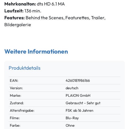
Mehrkanalton:
dts HD 6.1 MA
Laufzeit:
136 min.
Features:
Behind the Scenes, Featurettes, Trailer,
Bildergalerie
Weitere Informationen
Produktdetails
Technisches
Wert
EAN:
4260181986166
Merkmal
Version:
deutsch
Marke:
PLAION GmbH
Zustand:
Gebraucht - Sehr gut
Altersfreigabe:
FSK ab 16 Jahren
Filme:
Blu-Ray
Farbe:
Ohne