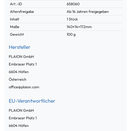
Technisches
Wert
Art.-ID
658060
Merkmal
Altersfreigabe
Ab 16 Jahren freigegeben
Inhalt
1 Stück
Maße
140×14×172mm
Gewicht
100 g
Hersteller
PLAION GmbH
Embracer Platz
1
6604
Höfen
Österreich
office@plaion.com
EU-Verantwortlicher
PLAION GmbH
Embracer Platz
1
6604
Höfen