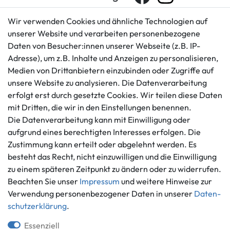
Wir verwenden Cookies und ähnliche Technologien auf
unserer Website und verarbeiten personenbezogene
Kundenservice
Rechtliches
Daten von Besucher:innen unserer Webseite (z.B. IP-
AGB
+49 421 596586
Adresse), um z.B. Inhalte und Anzeigen zu personalisieren,
Impressum
Medien von Drittanbietern einzubinden oder Zugriffe auf
Mo. - Fr. 9 - 16 Uhr
Datenschutzerklärung
unsere Website zu analysieren. Die Datenverarbeitung
info@gameworld.de
erfolgt erst durch gesetzte Cookies. Wir teilen diese Daten
Barrierefreiheitserklärung
Kontaktformular
mit Dritten, die wir in den Einstellungen benennen.
Widerrufs­recht
Die Datenverarbeitung kann mit Einwilligung oder
Vertrag widerrufen
aufgrund eines berechtigten Interesses erfolgen. Die
Informationen
Zahlungsmöglichkeiten
Zustimmung kann erteilt oder abgelehnt werden. Es
Ankauf
besteht das Recht, nicht einzuwilligen und die Einwilligung
zu einem späteren Zeitpunkt zu ändern oder zu widerrufen.
Über uns
Beachten Sie unser
Impressum
und weitere Hinweise zur
Häufig gestellte Fragen
Verwendung personenbezogener Daten in unserer
Daten­
Zahlung und Versand
Mitglied im Händlerbund
schutz­erklärung
.
Batterieentsorgung
Essenziell