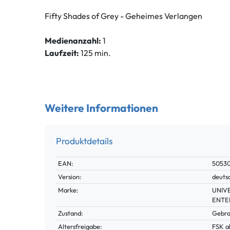
Fifty Shades of Grey - Geheimes Verlangen
Medienanzahl:
1
Laufzeit:
125 min.
Weitere Informationen
Produktdetails
Technisches
Wert
EAN:
5053
Merkmal
Version:
deuts
Marke:
UNIV
ENTE
Zustand:
Gebra
Altersfreigabe:
FSK a