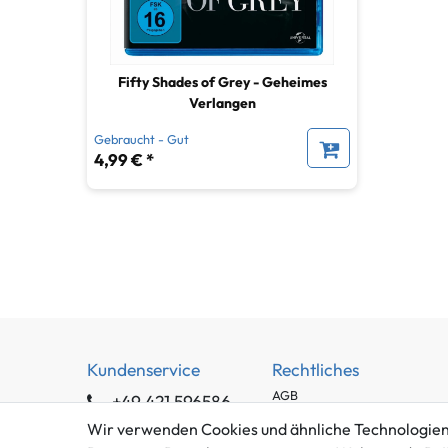
Fifty Shades of Grey - Geheimes
Verlangen
Gebraucht - Gut
4,99 € *
Kundenservice
Rechtliches
AGB
+49 421 596586
Impressum
Mo. - Fr. 9 - 16 Uhr
Wir verwenden Cookies und ähnliche Technologien
Datenschutzerklärung