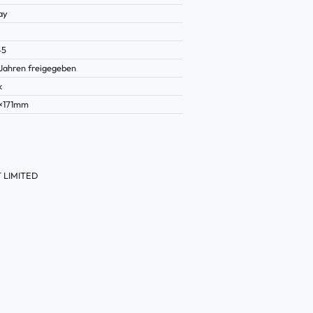
ay
45
 Jahren freigegeben
k
×171mm
 LIMITED