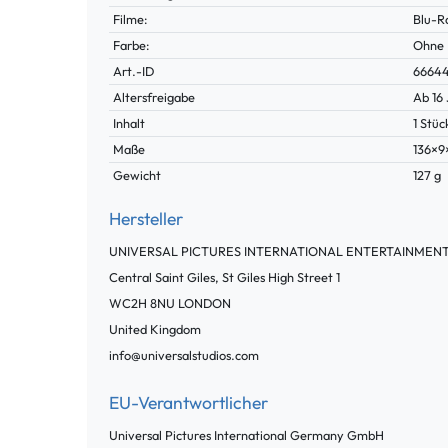
Filme:
Blu-R
Farbe:
Ohne
Technisches
Wert
Art.-ID
6664
Merkmal
Altersfreigabe
Ab 16
Inhalt
1 Stüc
Maße
136×9
Gewicht
127 g
Hersteller
UNIVERSAL PICTURES INTERNATIONAL ENTERTAINMENT
Central Saint Giles, St Giles High Street
1
WC2H 8NU
LONDON
United Kingdom
info@universalstudios.com
EU-Verantwortlicher
Universal Pictures International Germany GmbH