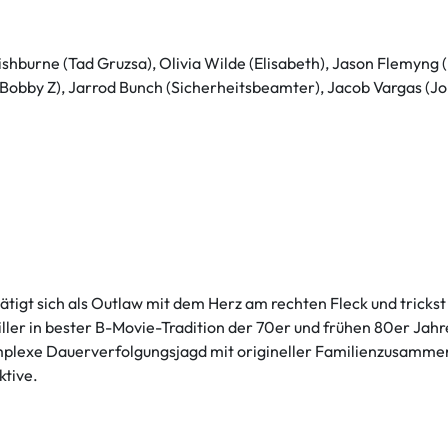
hburne (Tad Gruzsa), Olivia Wilde (Elisabeth), Jason Flemyng (
Bobby Z), Jarrod Bunch (Sicherheitsbeamter), Jacob Vargas (Jo
tätigt sich als Outlaw mit dem Herz am rechten Fleck und trick
iller in bester B-Movie-Tradition der 70er und frühen 80er Jahr
komplexe Dauerverfolgungsjagd mit origineller Familienzusamm
tive.