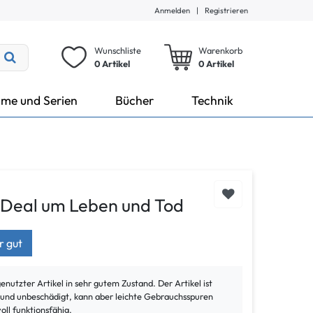
Anmelden
|
Registrieren
Wunschliste
Warenkorb
0 Artikel
0
Artikel
lme und Serien
Bücher
Technik
n Deal um Leben und Tod
r gut
genutzter Artikel in sehr gutem Zustand. Der Artikel ist
t und unbeschädigt, kann aber leichte Gebrauchsspuren
voll funktionsfähig.