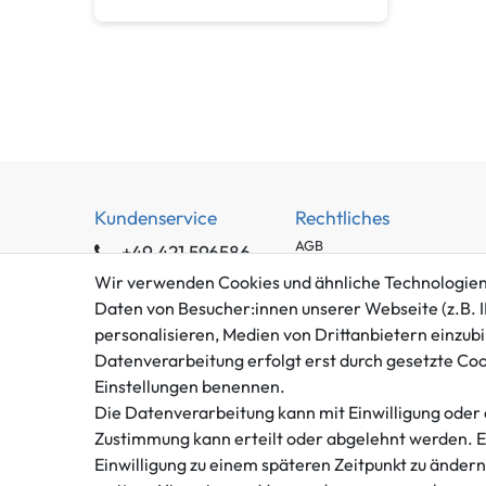
Kundenservice
Rechtliches
AGB
+49 421 596586
Impressum
Mo. - Fr. 9 - 16 Uhr
Wir verwenden Cookies und ähnliche Technologien
Datenschutzerklärung
Daten von Besucher:innen unserer Webseite (z.B. I
info@gameworld.de
Barrierefreiheitserklärung
personalisieren, Medien von Drittanbietern einzubi
Kontaktformular
Datenverarbeitung erfolgt erst durch gesetzte Cooki
Widerrufs­recht
Einstellungen benennen.
Vertrag widerrufen
Die Datenverarbeitung kann mit Einwilligung oder 
Zustimmung kann erteilt oder abgelehnt werden. Es 
Einwilligung zu einem späteren Zeitpunkt zu änder