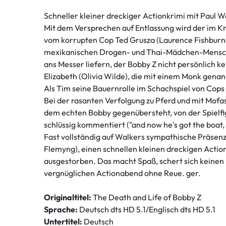
Schneller kleiner dreckiger Actionkrimi mit Paul 
Mit dem Versprechen auf Entlassung wird der im Kna
vom korrupten Cop Ted Grusza (Laurence Fishburne
mexikanischen Drogen- und Thai-Mädchen-Menschenha
ans Messer liefern, der Bobby Z nicht persönlich k
Elizabeth (Olivia Wilde), die mit einem Monk genan
Als Tim seine Bauernrolle im Schachspiel von Cops
Bei der rasanten Verfolgung zu Pferd und mit Mofa
dem echten Bobby gegenübersteht, von der Spielfig
schlüssig kommentiert ("and now he's got the boat, t
Fast vollständig auf Walkers sympathische Präsenz 
Flemyng), einen schnellen kleinen dreckigen Action
ausgestorben. Das macht Spaß, schert sich keinen
vergnüglichen Actionabend ohne Reue. ger.
Originaltitel:
The Death and Life of Bobby Z
Sprache:
Deutsch dts HD 5.1/Englisch dts HD 5.1
Untertitel:
Deutsch