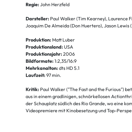
Regie:
John Herzfeld
Darsteller:
Paul Walker (Tim Kearney), Laurence Fis
Joaquim De Almeida (Don Huertero), Jason Lewis (
Produktion:
Matt Luber
Produktionsland:
USA
Produktionsjahr:
2006
Bildformate:
1:2,35/16:9
Mehrkanalton:
dts HD 5.1
Laufzeit:
97 min.
Kritik:
Paul Walker ("The Fast and the Furious") be
aus in einem gradlinigen, schnörkellosen Actionthr
der Schauplatz südlich des Rio Grande, wo eine 
Videopremiere mit Kinobesetzung und Top-Perspek