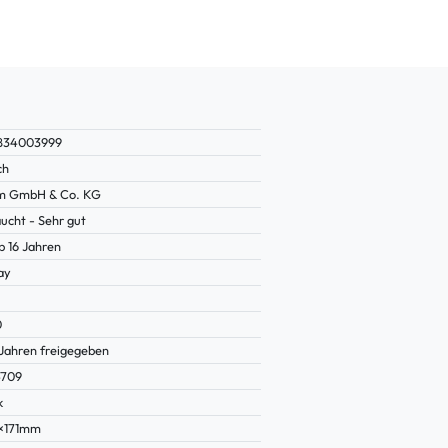
834003999
ch
lm GmbH & Co. KG
ucht - Sehr gut
b 16 Jahren
ay
0
 Jahren freigegeben
4709
k
×171mm