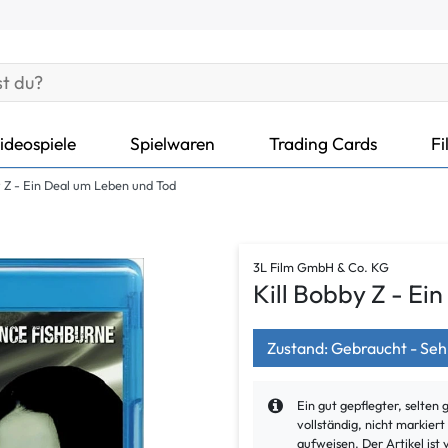
ideospiele
Spielwaren
Trading Cards
Fi
y Z - Ein Deal um Leben und Tod
3L Film GmbH & Co. KG
Kill Bobby Z - Ei
Zustand: Gebraucht - Seh
Ein gut gepflegter, selten 
vollständig, nicht markier
aufweisen. Der Artikel ist 