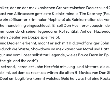
Walker, der an der mexikanischen Grenze zwischen Dealern und 
st von Altinsassen getriezte Kleinkriminelle Tim Kearney (Paul
 ein süffisanter kriminaler Mephisto) als Reinkarnation des 
ndelring eingeschleust. Er soll Don Huertero (Joaquim de Alme
ennt aber durch seinen legendären Ruf schätzt. Auf der Hazienda
nten Dealer ein Doppelspiel treibt.
 und Dealern erkennt, macht er sich mit Kid, zwölfjähriger Soh
s durch die Wüste, Showdown im mexikanischen Motel und Hatz d
ur und vom Loser selbst zur Legende, wie es Bruce Dern im Epil
he girl and the cash").
setzend, inszeniert John Herzfeld mit Jung- und Altstars, die a
krimi, bei dem es rockt, als wären die alten B-Movies von Don S
 Deut um Logik (wo kommt welches Geld her, was hat eine Rocke