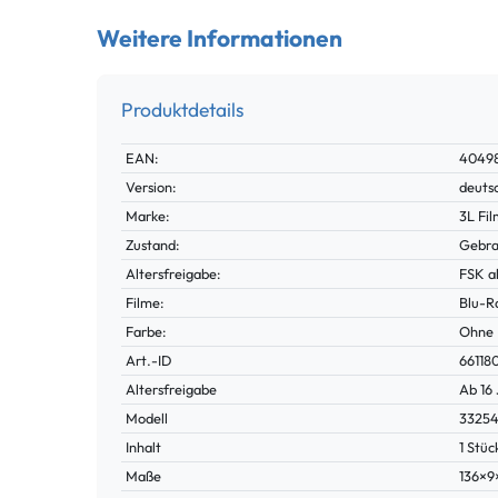
Weitere Informationen
Produktdetails
Technisches
Wert
EAN:
4049
Merkmal
Version:
deuts
Marke:
3L Fi
Zustand:
Gebra
Altersfreigabe:
FSK a
Filme:
Blu-R
Farbe:
Ohne
Technisches
Wert
Art.-ID
66118
Merkmal
Altersfreigabe
Ab 16
Modell
3325
Inhalt
1 Stüc
Maße
136×9