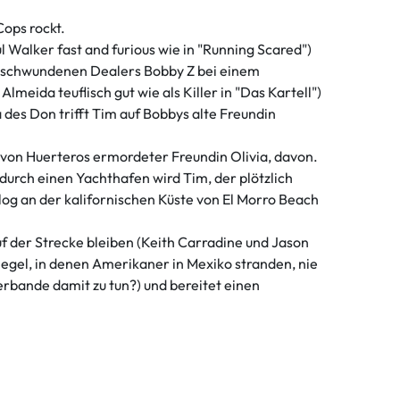
Cops rockt.
 Walker fast and furious wie in "Running Scared")
verschwundenen Dealers Bobby Z bei einem
ida teuflisch gut wie als Killer in "Das Kartell")
 des Don trifft Tim auf Bobbys alte Freundin
n von Huerteros ermordeter Freundin Olivia, davon.
urch einen Yachthafen wird Tim, der plötzlich
og an der kalifornischen Küste von El Morro Beach
uf der Strecke bleiben (Keith Carradine und Jason
iegel, in denen Amerikaner in Mexiko stranden, nie
rbande damit zu tun?) und bereitet einen