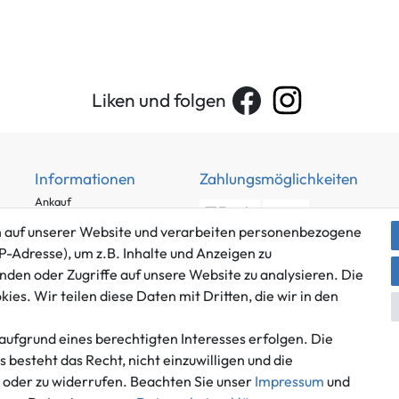
Liken und folgen
Informationen
Zahlungsmöglichkeiten
Ankauf
Über uns
 auf unserer Website und verarbeiten personenbezogene
Häufig gestellte Fragen
P-Adresse), um z.B. Inhalte und Anzeigen zu
Zahlung und Versand
nden oder Zugriffe auf unsere Website zu analysieren. Die
Mitglied im Händlerbund
es. Wir teilen diese Daten mit Dritten, die wir in den
Batterieentsorgung
aufgrund eines berechtigten Interesses erfolgen. Die
besteht das Recht, nicht einzuwilligen und die
n oder zu widerrufen. Beachten Sie unser
Impressum
und
Versand innerhalb Deutschlands.