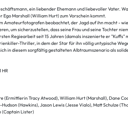
Geschäftsmann, ein liebender Ehemann und liebevoller Vater. Wa
r Ego Marshall (William Hurt) zum Vorschein kommt.
m Amateurfotografen beobachtet, der Jagd auf ihn macht - wie 
ren, um sicherzustellen, dass seine Frau und seine Tochter niem
rsten Regiearbeit seit 15 Jahren (damals inszenierte er "Kuffs" 
nkiller-Thriller, in dem der Star für ihn völlig untypische Wege
sich in diesem sorgfältig gestalteten Albtraumszenario als soli
1 HR
e (Ermittlerin Tracy Atwood), William Hurt (Marshall), Dane C
Hudson (Hawkins), Jason Lewis (Jesse Vialo), Matt Schulze (Th
 (Captain Lister)