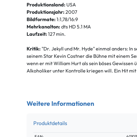
Produktionsland:
USA
Produktionsjahr:
2007
Bildformate:
1:1,78/16:9
Mehrkanalton:
dts HD 5.1 MA
Laufzeit:
127 min.
Kritik:
"Dr. Jekyll und Mr. Hyde" einmal anders: In s
seinem Star Kevin Costner die Bühne mit einem Serie
wenn er mit William Hurt als sein böses Gewissen
Alkoholiker unter Kontrolle kriegen will. Ein Hit mi
Weitere Informationen
Produktdetails
Technisches
Wert
EAN:
40103