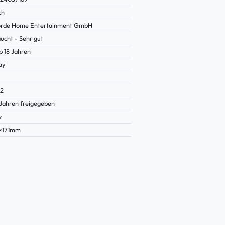
ch
rde Home Entertainment GmbH
ucht - Sehr gut
b 18 Jahren
ay
62
 Jahren freigegeben
k
×171mm