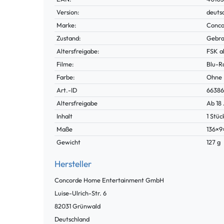
Merkmal
Version:
deuts
Marke:
Conco
Zustand:
Gebra
Altersfreigabe:
FSK a
Filme:
Blu-R
Farbe:
Ohne
Technisches
Wert
Art.-ID
6638
Merkmal
Altersfreigabe
Ab 18
Inhalt
1 Stüc
Maße
136×9
Gewicht
127 g
Hersteller
Concorde Home Entertainment GmbH
Luise-Ulrich-Str.
6
82031
Grünwald
Deutschland