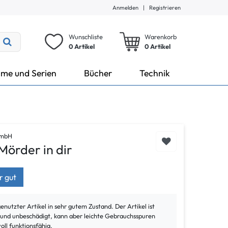
Anmelden
|
Registrieren
Wunschliste
Warenkorb
0 Artikel
0
Artikel
lme und Serien
Bücher
Technik
GmbH
Mörder in dir
r gut
genutzter Artikel in sehr gutem Zustand. Der Artikel ist
t und unbeschädigt, kann aber leichte Gebrauchsspuren
voll funktionsfähig.