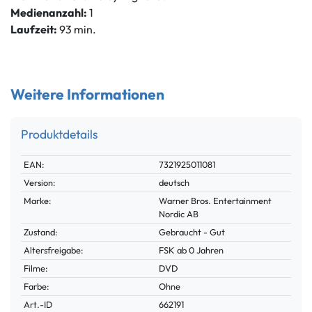
Medienanzahl:
1
Laufzeit:
93 min.
Weitere Informationen
Produktdetails
Technisches
Wert
EAN:
7321925011081
Merkmal
Version:
deutsch
Marke:
Warner Bros. Entertainment
Nordic AB
Zustand:
Gebraucht - Gut
Altersfreigabe:
FSK ab 0 Jahren
Filme:
DVD
Farbe:
Ohne
Technisches
Wert
Art.-ID
662191