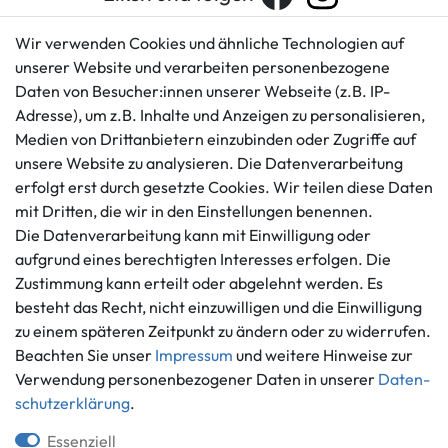
Wir verwenden Cookies und ähnliche Technologien auf
unserer Website und verarbeiten personenbezogene
Kundenservice
Rechtliches
Daten von Besucher:innen unserer Webseite (z.B. IP-
AGB
+49 421 596586
Adresse), um z.B. Inhalte und Anzeigen zu personalisieren,
Impressum
Medien von Drittanbietern einzubinden oder Zugriffe auf
Mo. - Fr. 9 - 16 Uhr
Datenschutzerklärung
unsere Website zu analysieren. Die Datenverarbeitung
info@gameworld.de
erfolgt erst durch gesetzte Cookies. Wir teilen diese Daten
Barrierefreiheitserklärung
Kontaktformular
mit Dritten, die wir in den Einstellungen benennen.
Widerrufs­recht
Die Datenverarbeitung kann mit Einwilligung oder
Vertrag widerrufen
aufgrund eines berechtigten Interesses erfolgen. Die
Informationen
Zahlungsmöglichkeiten
Zustimmung kann erteilt oder abgelehnt werden. Es
Ankauf
besteht das Recht, nicht einzuwilligen und die Einwilligung
zu einem späteren Zeitpunkt zu ändern oder zu widerrufen.
Über uns
Beachten Sie unser
Impressum
und weitere Hinweise zur
Häufig gestellte Fragen
Verwendung personenbezogener Daten in unserer
Daten­
Zahlung und Versand
Mitglied im Händlerbund
schutz­erklärung
.
Batterieentsorgung
Essenziell