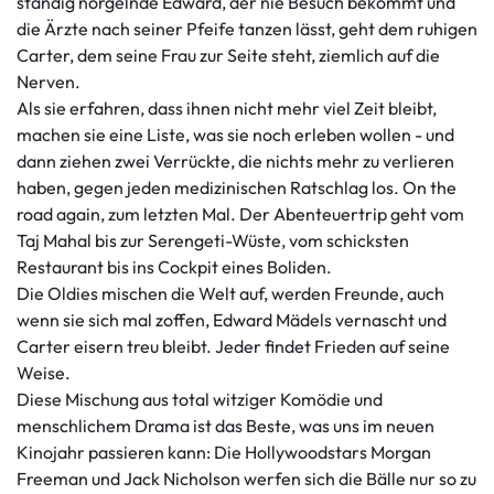
ständig nörgelnde Edward, der nie Besuch bekommt und
die Ärzte nach seiner Pfeife tanzen lässt, geht dem ruhigen
Carter, dem seine Frau zur Seite steht, ziemlich auf die
Nerven.
Als sie erfahren, dass ihnen nicht mehr viel Zeit bleibt,
machen sie eine Liste, was sie noch erleben wollen - und
dann ziehen zwei Verrückte, die nichts mehr zu verlieren
haben, gegen jeden medizinischen Ratschlag los. On the
road again, zum letzten Mal. Der Abenteuertrip geht vom
Taj Mahal bis zur Serengeti-Wüste, vom schicksten
Restaurant bis ins Cockpit eines Boliden.
Die Oldies mischen die Welt auf, werden Freunde, auch
wenn sie sich mal zoffen, Edward Mädels vernascht und
Carter eisern treu bleibt. Jeder findet Frieden auf seine
Weise.
Diese Mischung aus total witziger Komödie und
menschlichem Drama ist das Beste, was uns im neuen
Kinojahr passieren kann: Die Hollywoodstars Morgan
Freeman und Jack Nicholson werfen sich die Bälle nur so zu