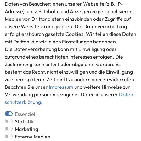
Kundenservice
Rechtliches
Daten von Besucher:innen unserer Webseite (z.B. IP-
AGB
+49 421 596586
Adresse), um z.B. Inhalte und Anzeigen zu personalisieren,
Impressum
Medien von Drittanbietern einzubinden oder Zugriffe auf
Mo. - Fr. 9 - 16 Uhr
Datenschutzerklärung
unsere Website zu analysieren. Die Datenverarbeitung
info@gameworld.de
erfolgt erst durch gesetzte Cookies. Wir teilen diese Daten
Barrierefreiheitserklärung
Kontaktformular
mit Dritten, die wir in den Einstellungen benennen.
Widerrufs­recht
Die Datenverarbeitung kann mit Einwilligung oder
Vertrag widerrufen
aufgrund eines berechtigten Interesses erfolgen. Die
Informationen
Zahlungsmöglichkeiten
Zustimmung kann erteilt oder abgelehnt werden. Es
besteht das Recht, nicht einzuwilligen und die Einwilligung
Ankauf
zu einem späteren Zeitpunkt zu ändern oder zu widerrufen.
Über uns
Beachten Sie unser
Impressum
und weitere Hinweise zur
Häufig gestellte Fragen
Verwendung personenbezogener Daten in unserer
Daten­
Zahlung und Versand
Mitglied im Händlerbund
schutz­erklärung
.
Batterieentsorgung
Essenziell
Statistik
Marketing
Externe Medien
Versand innerhalb Deutschlands.