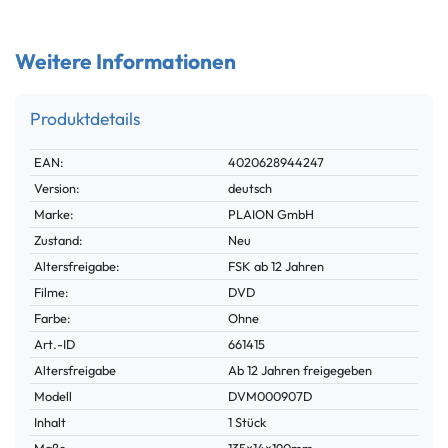
Weitere Informationen
Produktdetails
Technisches
Wert
EAN:
4020628944247
Merkmal
Version:
deutsch
Marke:
PLAION GmbH
Zustand:
Neu
Altersfreigabe:
FSK ab 12 Jahren
Filme:
DVD
Farbe:
Ohne
Technisches
Wert
Art.-ID
661415
Merkmal
Altersfreigabe
Ab 12 Jahren freigegeben
Modell
DVM000907D
Inhalt
1 Stück
Maße
135×14×190mm