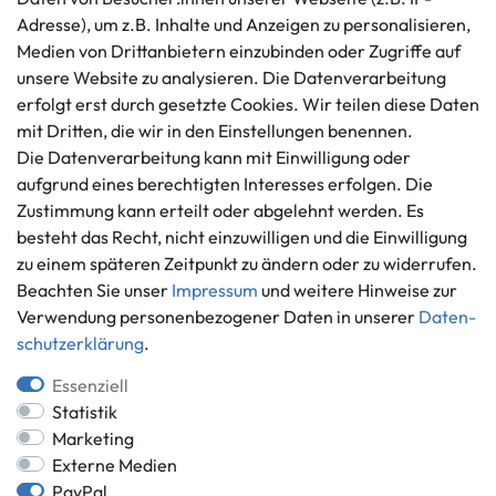
AGB
+49 421 596586
Adresse), um z.B. Inhalte und Anzeigen zu personalisieren,
Impressum
Medien von Drittanbietern einzubinden oder Zugriffe auf
Mo. - Fr. 9 - 16 Uhr
Datenschutzerklärung
unsere Website zu analysieren. Die Datenverarbeitung
info@gameworld.de
erfolgt erst durch gesetzte Cookies. Wir teilen diese Daten
Barrierefreiheitserklärung
Kontaktformular
mit Dritten, die wir in den Einstellungen benennen.
Widerrufs­recht
Die Datenverarbeitung kann mit Einwilligung oder
Vertrag widerrufen
aufgrund eines berechtigten Interesses erfolgen. Die
Informationen
Zahlungsmöglichkeiten
Zustimmung kann erteilt oder abgelehnt werden. Es
besteht das Recht, nicht einzuwilligen und die Einwilligung
Ankauf
zu einem späteren Zeitpunkt zu ändern oder zu widerrufen.
Über uns
Beachten Sie unser
Impressum
und weitere Hinweise zur
Häufig gestellte Fragen
Verwendung personenbezogener Daten in unserer
Daten­
Zahlung und Versand
Mitglied im Händlerbund
schutz­erklärung
.
Batterieentsorgung
Essenziell
Statistik
Marketing
Externe Medien
Versand innerhalb Deutschlands.
PayPal