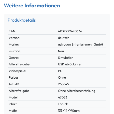
Weitere Informationen
Produktdetails
Technisches
Wert
EAN:
4032222470336
Merkmal
Version:
deutsch
Marke:
astragon Entertainment GmbH
Zustand:
Neu
Genre:
Simulation
Altersfreigabe:
USK ab 0 Jahren
Videospiele:
PC
Farbe:
Ohne
Technisches
Wert
Art.-ID
268645
Merkmal
Altersfreigabe
Ohne Altersbeschränkung
Modell
47033
Inhalt
1 Stück
Maße
135×14×190mm