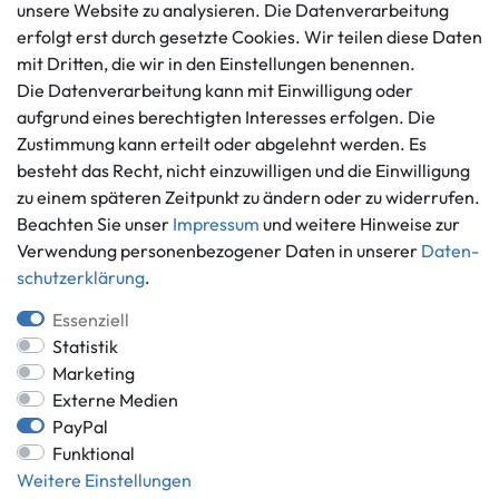
Datenschutzerklärung
unsere Website zu analysieren. Die Datenverarbeitung
info@gameworld.de
erfolgt erst durch gesetzte Cookies. Wir teilen diese Daten
Barrierefreiheitserklärung
Kontaktformular
mit Dritten, die wir in den Einstellungen benennen.
Widerrufs­recht
Die Datenverarbeitung kann mit Einwilligung oder
Vertrag widerrufen
aufgrund eines berechtigten Interesses erfolgen. Die
Informationen
Zahlungsmöglichkeiten
Zustimmung kann erteilt oder abgelehnt werden. Es
Ankauf
besteht das Recht, nicht einzuwilligen und die Einwilligung
zu einem späteren Zeitpunkt zu ändern oder zu widerrufen.
Über uns
Beachten Sie unser
Impressum
und weitere Hinweise zur
Häufig gestellte Fragen
Verwendung personenbezogener Daten in unserer
Daten­
Zahlung und Versand
Mitglied im Händlerbund
schutz­erklärung
.
Batterieentsorgung
Essenziell
Statistik
Marketing
Externe Medien
Versand innerhalb Deutschlands.
PayPal
*Alle Preise inkl. gesetzlicher MwSt.,
zzgl. Versandkosten
.
Funktional
** gilt für Lieferungen innerhalb Deutschlands, Lieferzeiten für andere
Weitere Einstellungen
Länder entnehmen Sie bitte der Schaltfläche mit den