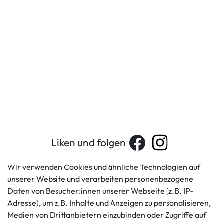
Liken und folgen
Wir verwenden Cookies und ähnliche Technologien auf
unserer Website und verarbeiten personenbezogene
Kundenservice
Rechtliches
Daten von Besucher:innen unserer Webseite (z.B. IP-
AGB
+49 421 596586
Adresse), um z.B. Inhalte und Anzeigen zu personalisieren,
Impressum
Medien von Drittanbietern einzubinden oder Zugriffe auf
Mo. - Fr. 9 - 16 Uhr