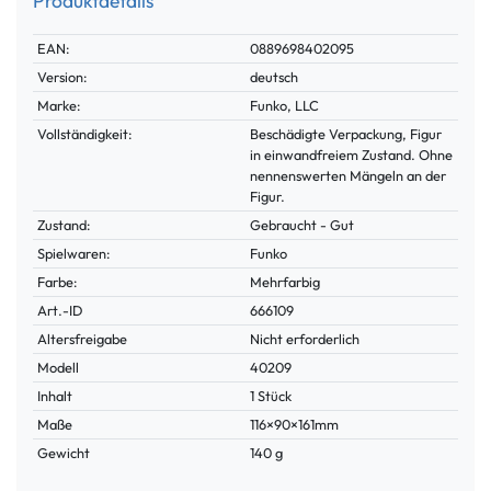
Produktdetails
Technisches
Wert
EAN:
0889698402095
Merkmal
Version:
deutsch
Marke:
Funko, LLC
Vollständigkeit:
Beschädigte Verpackung, Figur
in einwandfreiem Zustand. Ohne
nennenswerten Mängeln an der
Figur.
Zustand:
Gebraucht - Gut
Spielwaren:
Funko
Farbe:
Mehrfarbig
Technisches
Wert
Art.-ID
666109
Merkmal
Altersfreigabe
Nicht erforderlich
Modell
40209
Inhalt
1 Stück
Maße
116×90×161mm
Gewicht
140 g