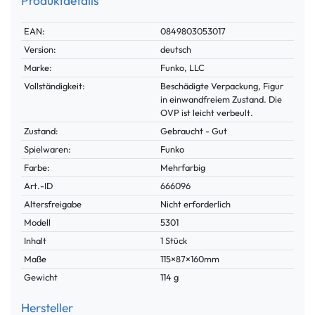
Produktdetails
Technisches
Wert
EAN:
0849803053017
Merkmal
Version:
deutsch
Marke:
Funko, LLC
Vollständigkeit:
Beschädigte Verpackung, Figur
in einwandfreiem Zustand. Die
OVP ist leicht verbeult.
Zustand:
Gebraucht - Gut
Spielwaren:
Funko
Farbe:
Mehrfarbig
Technisches
Wert
Art.-ID
666096
Merkmal
Altersfreigabe
Nicht erforderlich
Modell
5301
Inhalt
1 Stück
Maße
115×87×160mm
Gewicht
114 g
Hersteller