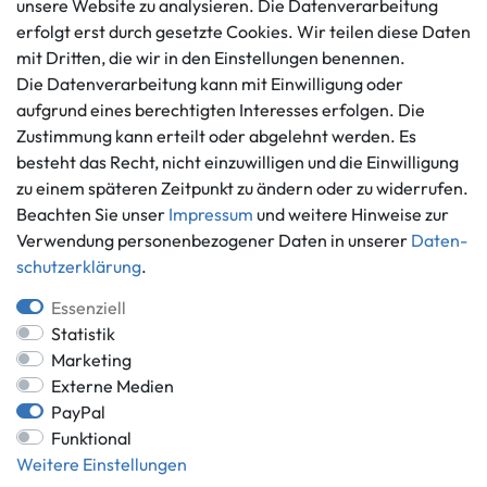
Datenschutzerklärung
unsere Website zu analysieren. Die Datenverarbeitung
info@gameworld.de
Barrierefreiheitserklärung
erfolgt erst durch gesetzte Cookies. Wir teilen diese Daten
Kontaktformular
mit Dritten, die wir in den Einstellungen benennen.
Widerrufs­recht
Die Datenverarbeitung kann mit Einwilligung oder
Vertrag widerrufen
aufgrund eines berechtigten Interesses erfolgen. Die
Informationen
Zahlungsmöglichkeiten
Zustimmung kann erteilt oder abgelehnt werden. Es
Ankauf
besteht das Recht, nicht einzuwilligen und die Einwilligung
zu einem späteren Zeitpunkt zu ändern oder zu widerrufen.
Über uns
Beachten Sie unser
Impressum
und weitere Hinweise zur
Häufig gestellte Fragen
Verwendung personenbezogener Daten in unserer
Daten­
Zahlung und Versand
Mitglied im Händlerbund
schutz­erklärung
.
Batterieentsorgung
Essenziell
Statistik
Marketing
Externe Medien
Versand innerhalb Deutschlands.
PayPal
*Alle Preise inkl. gesetzlicher MwSt.,
zzgl. Versandkosten
.
Funktional
** gilt für Lieferungen innerhalb Deutschlands, Lieferzeiten für andere
Weitere Einstellungen
Länder entnehmen Sie bitte der Schaltfläche mit den