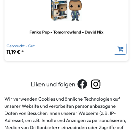
Funko Pop - Tomorrowland - David Nix
Gebraucht - Gut
11,19 € *
Liken und folgen
Wir verwenden Cookies und ähnliche Technologien auf
unserer Website und verarbeiten personenbezogene
Kundenservice
Rechtliches
Daten von Besucher:innen unserer Webseite (z.B. IP-
AGB
+49 421 596586
Adresse), um z.B. Inhalte und Anzeigen zu personalisieren,
Impressum
Medien von Drittanbietern einzubinden oder Zugriffe auf
Mo. - Fr. 9 - 16 Uhr